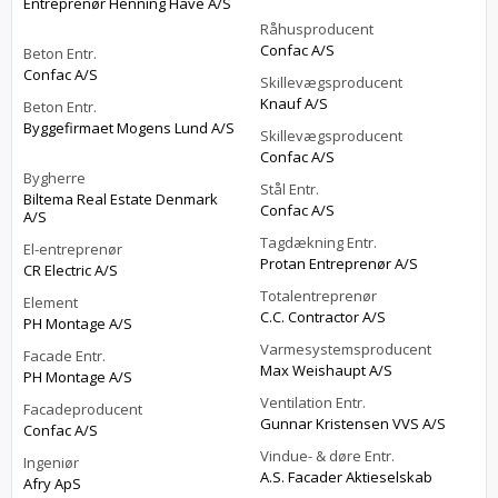
Entreprenør Henning Have A/S
Råhusproducent
Confac A/S
Beton Entr.
Confac A/S
Skillevægsproducent
Knauf A/S
Beton Entr.
Byggefirmaet Mogens Lund A/S
Skillevægsproducent
Confac A/S
Bygherre
Stål Entr.
Biltema Real Estate Denmark
Confac A/S
A/S
Tagdækning Entr.
El-entreprenør
Protan Entreprenør A/S
CR Electric A/S
Totalentreprenør
Element
C.C. Contractor A/S
PH Montage A/S
Varmesystemsproducent
Facade Entr.
Max Weishaupt A/S
PH Montage A/S
Ventilation Entr.
Facadeproducent
Gunnar Kristensen VVS A/S
Confac A/S
Vindue- & døre Entr.
Ingeniør
A.S. Facader Aktieselskab
Afry ApS