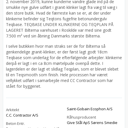
2. november 2019, kunne kunderne vandre glade ind på de
smukke nye gulve udført i granit-klinker lagt fra væg til væg i
den store butik. Hvad de færreste kan se er, at der under
klinkerne befinder sig Teqtons fugefrie betonundergulv
Teqbase. TEQBASE UNDER KLINKERNE OG TEQPLAN PÅ
LAGERET Biltema varehuset i Roskilde var med sine godt
7.500 m² ved sin åbning Danmarks største Biltema.
I selve butikken hvor man straks ser de for Biltema så
genkendelige granit-klinker, er der først lagt godt 18cm
Teqbase som underlag for de efterfølgende arbejder. klinkerne
derpå er lagt i en ca 8cm mørtelpude ovenpå dette. I
lagerdelen er der lagt et slidlag Teqplan, som er blevet slebet
til en Teqsmooth som finish. Hele processen har været
vellykket udført i samarbejde med CC Contractor som har
stået for byggeriet.
Saint-Gobain Ecophon A/S
Arkitekt
C.C. Contractor A/S
Råhusproducent
Give Stål ApS Sørens Smedie
Beton Entr.