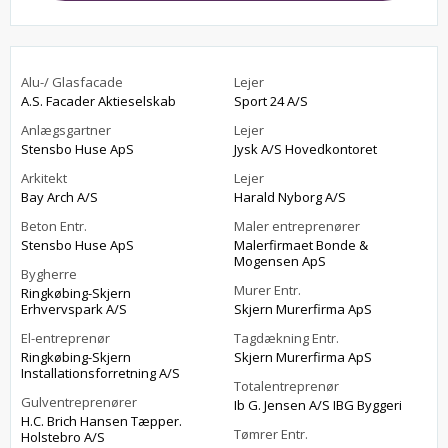
Alu-/ Glasfacade
Lejer
A.S. Facader Aktieselskab
Sport 24 A/S
Anlægsgartner
Lejer
Stensbo Huse ApS
Jysk A/S Hovedkontoret
Arkitekt
Lejer
Bay Arch A/S
Harald Nyborg A/S
Beton Entr.
Maler entreprenører
Stensbo Huse ApS
Malerfirmaet Bonde &
Mogensen ApS
Bygherre
Murer Entr.
Ringkøbing-Skjern
Erhvervspark A/S
Skjern Murerfirma ApS
El-entreprenør
Tagdækning Entr.
Ringkøbing-Skjern
Skjern Murerfirma ApS
Installationsforretning A/S
Totalentreprenør
Gulventreprenører
Ib G. Jensen A/S IBG Byggeri
H.C. Brich Hansen Tæpper.
Tømrer Entr.
Holstebro A/S