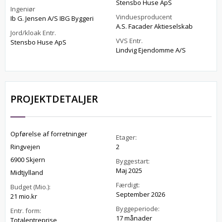
Stensbo Huse ApS
Ingeniør
Vinduesproducent
Ib G. Jensen A/S IBG Byggeri
A.S. Facader Aktieselskab
Jord/kloak Entr.
VVS Entr.
Stensbo Huse ApS
Lindvig Ejendomme A/S
PROJEKTDETALJER
Opførelse af forretninger
Etager:
Ringvejen
2
6900 Skjern
Byggestart:
Maj 2025
Midtjylland
Færdigt:
Budget (Mio.):
September 2026
21 mio.kr
Byggeperiode:
Entr. form:
17 månader
Totalentreprise