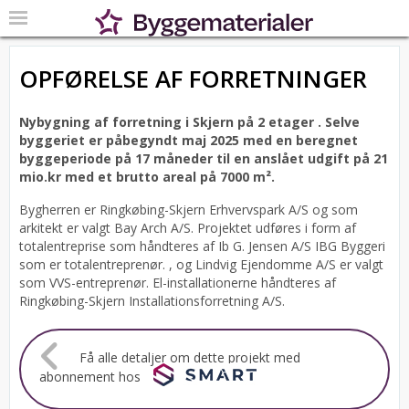
OPFØRELSE AF FORRETNINGER
Nybygning af forretning i Skjern på 2 etager .
Selve
byggeriet er påbegyndt maj 2025 med en beregnet
byggeperiode på 17 måneder til en anslået udgift på 21
mio.kr med et brutto areal på 7000 m².
Bygherren er Ringkøbing-Skjern Erhvervspark A/S og som
arkitekt er valgt Bay Arch A/S.
Projektet udføres i form af
totalentreprise som håndteres af Ib G. Jensen A/S IBG Byggeri
som er totalentreprenør. , og Lindvig Ejendomme A/S er valgt
som VVS-entreprenør. El-installationerne håndteres af
Ringkøbing-Skjern Installationsforretning A/S.
Få alle detaljer om dette projekt med
abonnement hos