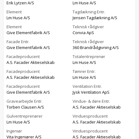
Erik Lytzen A/S
Lm Huse A/S
Element
Tagdækning Entr.
Lm Huse A/S
Jensen Tagdækning A/S
Element
Teknisk rådgiver
Give Elementfabrik A/S
Convia ApS
Facade Entr.
Teknisk rådgiver
Give Elementfabrik A/S
360 Brandrådgivning A/S
Facadeproducent
Totalentreprenør
A.S. Facader Aktieselskab
Lm Huse A/S
Facadeproducent
Tømrer Entr.
A.S. Facader Aktieselskab
Lm Huse A/S
Facadeproducent
Ventilation Entr.
Give Elementfabrik A/S
Jysk Ventilation ApS
Gravearbejde Entr.
Vindue- & døre Entr.
Torben Clausen A/S
A.S. Facader Aktieselskab
Gulventreprenører
Vinduesproducent
Lm Huse A/S
A.S. Facader Aktieselskab
Ingeniør
Vinduesproducent
Vita Ingeniører A/S
A.S. Facader Aktieselskab