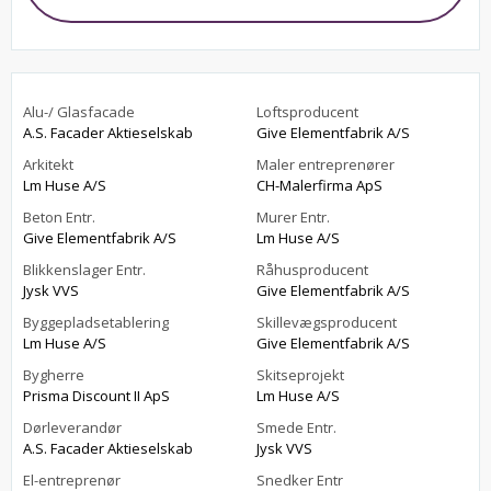
Alu-/ Glasfacade
Loftsproducent
A.S. Facader Aktieselskab
Give Elementfabrik A/S
Arkitekt
Maler entreprenører
Lm Huse A/S
CH-Malerfirma ApS
Beton Entr.
Murer Entr.
Give Elementfabrik A/S
Lm Huse A/S
Blikkenslager Entr.
Råhusproducent
Jysk VVS
Give Elementfabrik A/S
Byggepladsetablering
Skillevægsproducent
Lm Huse A/S
Give Elementfabrik A/S
Bygherre
Skitseprojekt
Prisma Discount II ApS
Lm Huse A/S
Dørleverandør
Smede Entr.
A.S. Facader Aktieselskab
Jysk VVS
El-entreprenør
Snedker Entr