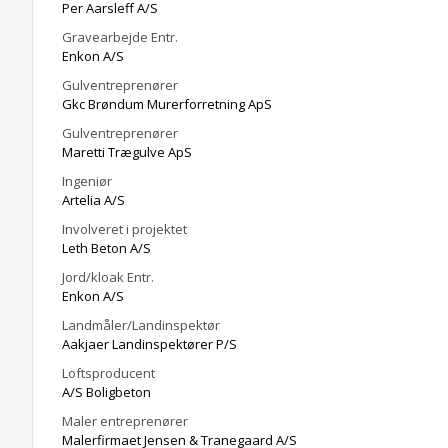
Per Aarsleff A/S
Gravearbejde Entr.
Enkon A/S
Gulventreprenører
Gkc Brøndum Murerforretning ApS
Gulventreprenører
Maretti Trægulve ApS
Ingeniør
Artelia A/S
Involveret i projektet
Leth Beton A/S
Jord/kloak Entr.
Enkon A/S
Landmåler/Landinspektør
Aakjaer Landinspektører P/S
Loftsproducent
A/S Boligbeton
Maler entreprenører
Malerfirmaet Jensen & Tranegaard A/S