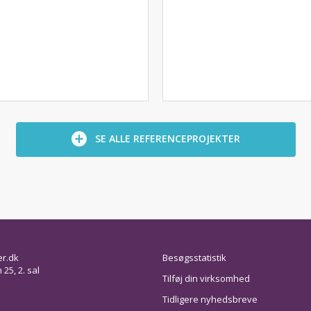
SE ALLE REFERENCEPROJEKTER
er.dk
Besøgsstatistik
25, 2. sal
Tilføj din virksomhed
Tidligere nyhedsbreve