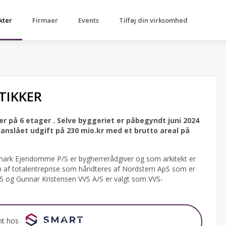
kter
Firmaer
Events
Tilføj din virksomhed
TIKKER
er på 6 etager .
Selve byggeriet er påbegyndt juni 2024
nslået udgift på 230 mio.kr med et brutto areal på
ark Ejendomme P/S er bygherrerådgiver og som arkitekt er
m af totalentreprise som håndteres af Nordstern ApS som er
ApS og Gunnar Kristensen VVS A/S er valgt som VVS-
nt hos