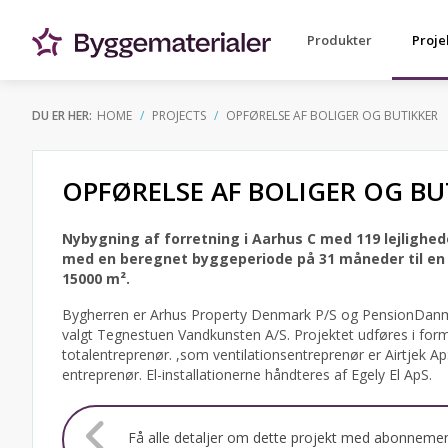
Produkter
Proje
DU ER HER:
HOME
PROJECTS
OPFØRELSE AF BOLIGER OG BUTIKKER
OPFØRELSE AF BOLIGER OG BU
Nybygning af forretning i Aarhus C med 119 lejlighed
med en beregnet byggeperiode på 31 måneder til en a
15000 m².
Bygherren er Arhus Property Denmark P/S og PensionDanm
valgt Tegnestuen Vandkunsten A/S.
Projektet udføres i for
totalentreprenør. ,som ventilationsentreprenør er Airtjek 
entreprenør. El-installationerne håndteres af Egely El ApS.
Få alle detaljer om dette projekt med abonneme