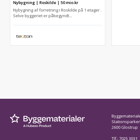
Nybygning | Roskilde | 50 mio.kr
Nybygning af forretning i Roskilde på 1 etager .
Selve byggeriet er påbegyndt...
Byggematerial
Stationsparken 
2600 Glostrup
Tlf.: 7025 3031