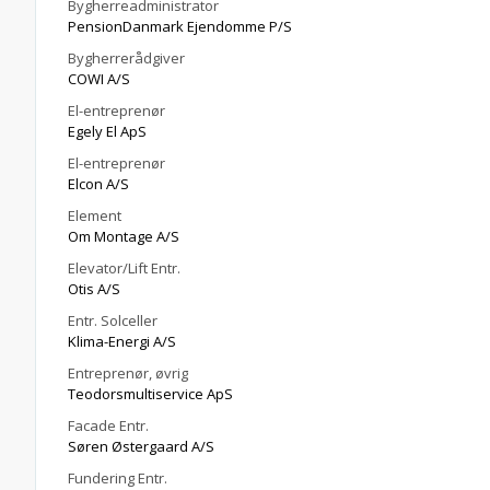
Bygherreadministrator
PensionDanmark Ejendomme P/S
Bygherrerådgiver
COWI A/S
El-entreprenør
Egely El ApS
El-entreprenør
Elcon A/S
Element
Om Montage A/S
Elevator/Lift Entr.
Otis A/S
Entr. Solceller
Klima-Energi A/S
Entreprenør, øvrig
Teodorsmultiservice ApS
Facade Entr.
Søren Østergaard A/S
Fundering Entr.