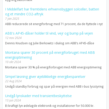
I Middelfart har fremtidens erhvervsbyggeri solceller, batteri
og et mindre CO2-aftryk
7 jan 2025
ABB reducerede sit energiforbrug med 71 procent, da de flyttede i nyt
ABB's AP45-dåser holder til vind, vejr og bump på vejen
12 nov 2024
Dennis Knudsen og Julie Berkowitz i dialog om ABB’s AP45-dåse
Montana sparer 30 procent på energiforbruget med ABB
energioptimering
10 okt 2024
Montana sparer 30 % på energiforbruget med ABB energioptimering
Simpel løsning giver øjeblikkelige energibesparelser
22 Aug 2024
Undgå standby forbrug og spar på energien med ABB i-bus lysstyring
Undgå lynskader med transientbeskyttelse
13 jun 2024
Et kraftigt lyn ødelagde elektronik og installationer for 50.000 kr.