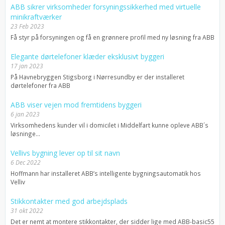
ABB sikrer virksomheder forsyningssikkerhed med virtuelle
minikraftværker
23 Feb 2023
Få styr på forsyningen og få en grønnere profil med ny løsning fra ABB
Elegante dørtelefoner klæder eksklusivt byggeri
17 jan 2023
På Havnebryggen Stigsborg i Nørresundby er der installeret
dørtelefoner fra ABB
ABB viser vejen mod fremtidens byggeri
6 jan 2023
Virksomhedens kunder vil i domicilet i Middelfart kunne opleve ABB´s
løsninge...
Vellivs bygning lever op til sit navn
6 Dec 2022
Hoffmann har installeret ABB’s intelligente bygningsautomatik hos
Velliv
Stikkontakter med god arbejdsplads
31 okt 2022
Det er nemt at montere stikkontakter, der sidder lige med ABB-basic55