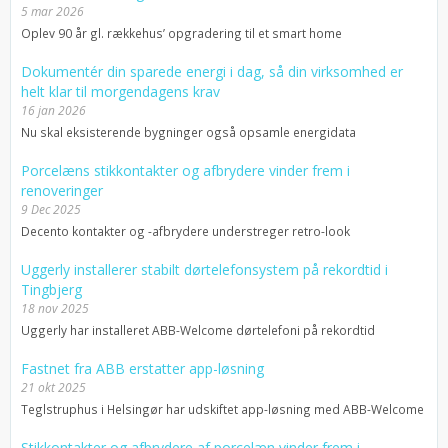
5 mar 2026
Oplev 90 år gl. rækkehus’ opgradering til et smart home
Dokumentér din sparede energi i dag, så din virksomhed er
helt klar til morgendagens krav
16 jan 2026
Nu skal eksisterende bygninger også opsamle energidata
Porcelæns stikkontakter og afbrydere vinder frem i
renoveringer
9 Dec 2025
Decento kontakter og -afbrydere understreger retro-look
Uggerly installerer stabilt dørtelefonsystem på rekordtid i
Tingbjerg
18 nov 2025
Uggerly har installeret ABB-Welcome dørtelefoni på rekordtid
Fastnet fra ABB erstatter app-løsning
21 okt 2025
Teglstruphus i Helsingør har udskiftet app-løsning med ABB-Welcome
Stikkontakter og afbrydere af porcelæn vinder frem i