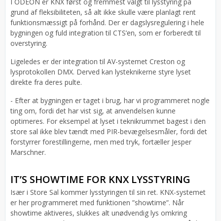
I ODEON er KNX først og fremmest valgt til lysstyring på
grund af fleksibiliteten, så alt ikke skulle være planlagt rent
funktionsmæssigt på forhånd. Der er dagslysregulering i hele
bygningen og fuld integration til CTS’en, som er forberedt til
overstyring.
Ligeledes er der integration til AV-systemet Creston og
lysprotokollen DMX. Derved kan lysteknikerne styre lyset
direkte fra deres pulte.
- Efter at bygningen er taget i brug, har vi programmeret nogle
ting om, fordi det har vist sig, at anvendelsen kunne
optimeres. For eksempel at lyset i teknikrummet bagest i den
store sal ikke blev tændt med PIR-bevægelsesmåler, fordi det
forstyrrer forestillingerne, men med tryk, fortæller Jesper
Marschner.
IT’S SHOWTIME FOR KNX LYSSTYRING
Især i Store Sal kommer lysstyringen til sin ret. KNX-systemet
er her programmeret med funktionen ”showtime”. Når
showtime aktiveres, slukkes alt unødvendig lys omkring