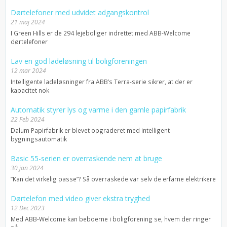
Dørtelefoner med udvidet adgangskontrol
21 maj 2024
I Green Hills er de 294 lejeboliger indrettet med ABB-Welcome
dørtelefoner
Lav en god ladeløsning til boligforeningen
12 mar 2024
Intelligente ladeløsninger fra ABB’s Terra-serie sikrer, at der er
kapacitet nok
Automatik styrer lys og varme i den gamle papirfabrik
22 Feb 2024
Dalum Papirfabrik er blevet opgraderet med intelligent
bygningsautomatik
Basic 55-serien er overraskende nem at bruge
30 jan 2024
”Kan det virkelig passe”? Så overraskede var selv de erfarne elektrikere
Dørtelefon med video giver ekstra tryghed
12 Dec 2023
Med ABB-Welcome kan beboerne i boligforening se, hvem der ringer