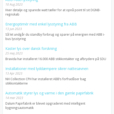
10 Aug 2023
Hver detalje og sparede watt tæller for at opnå point til sit DGNB-
regnskab
Energioptimér med enkel lysstyring fra ABB
13 jun 2023
Så let undgår du standby forbrug og sparer på energien med ABB i-
bus lysstyring
Kaster lys over dansk forskning
25 maj 2023
Bravida har installeret 16.000 ABB stikkontakter og afbrydere på SDU
Installationer med lyddæmpere sikrer nattesøvnen
13 Apr 2023
NH Collection CPH har installeret ABB’s forfradåser bag
stikkontakterne
Automatik styrer lys og varme i den gamle papirfabrik
14 mar 2023
Dalum Papirfabrik er blevet opgraderet med intelligent
bygningsautomatik