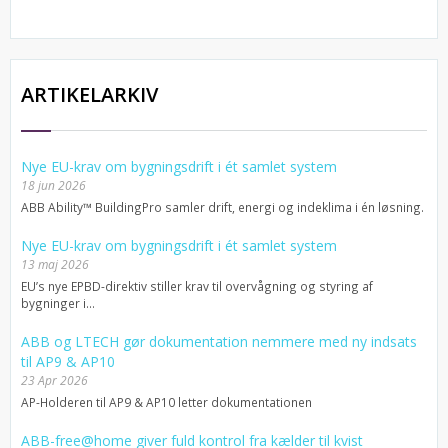
ARTIKELARKIV
Nye EU-krav om bygningsdrift i ét samlet system
18 jun 2026
ABB Ability™ BuildingPro samler drift, energi og indeklima i én løsning.
Nye EU-krav om bygningsdrift i ét samlet system
13 maj 2026
EU’s nye EPBD-direktiv stiller krav til overvågning og styring af
bygninger i...
ABB og LTECH gør dokumentation nemmere med ny indsats
til AP9 & AP10
23 Apr 2026
AP-Holderen til AP9 & AP10 letter dokumentationen
ABB-free@home giver fuld kontrol fra kælder til kvist