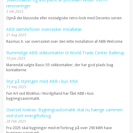
renoveringer
3 okt 2025
Opnå det klassiske eller nostalgiske retro-look med Decento-serien
ABB dørtelefoner overrasker installatør
21 Aug 2025
Rasmus A. var overrasket over den lette installation af ABB-Welcome
Rummelige ABB-stikkontakter til World Trade Center Ballerup
10 jun 2025
Mariendal valgte Basic-55 stikkontakter, der har god plads bag
kontakterne
Styr på styringen med ABB i-bus KNX
15 maj 2025
Fun Art ved Blokhus i Nordjylland har fået ABB i-bus
bygningsautomatik.
Overset lovkrav: Bygningsautomatik skal nu hænge sammen
ved stort energiforbrug
28 Feb 2025
Fra 2025 skal bygninger med et forbrug på over 290 kWh have
bygningsautomatik