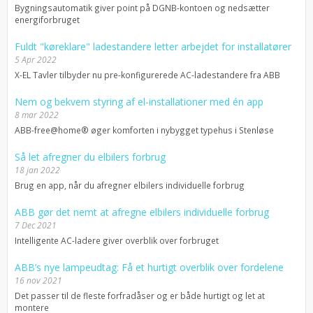
Bygningsautomatik giver point på DGNB-kontoen og nedsætter
energiforbruget
Fuldt "køreklare" ladestandere letter arbejdet for installatører
5 Apr 2022
X-EL Tavler tilbyder nu pre-konfigurerede AC-ladestandere fra ABB
Nem og bekvem styring af el-installationer med én app
8 mar 2022
ABB-free@home® øger komforten i nybygget typehus i Stenløse
Så let afregner du elbilers forbrug
18 jan 2022
Brug en app, når du afregner elbilers individuelle forbrug
ABB gør det nemt at afregne elbilers individuelle forbrug
7 Dec 2021
Intelligente AC-ladere giver overblik over forbruget
ABB’s nye lampeudtag: Få et hurtigt overblik over fordelene
16 nov 2021
Det passer til de fleste forfradåser og er både hurtigt og let at
montere