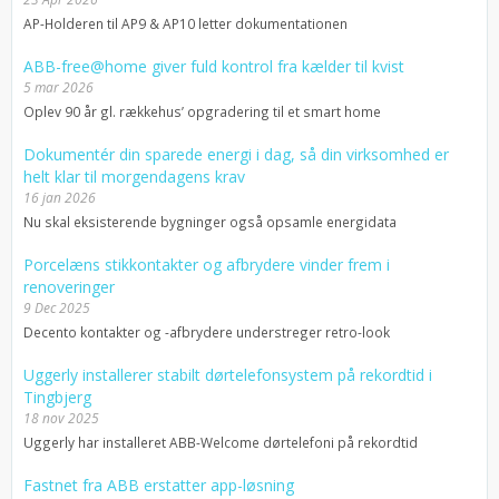
AP-Holderen til AP9 & AP10 letter dokumentationen
ABB-free@home giver fuld kontrol fra kælder til kvist
5 mar 2026
Oplev 90 år gl. rækkehus’ opgradering til et smart home
Dokumentér din sparede energi i dag, så din virksomhed er
helt klar til morgendagens krav
16 jan 2026
Nu skal eksisterende bygninger også opsamle energidata
Porcelæns stikkontakter og afbrydere vinder frem i
renoveringer
9 Dec 2025
Decento kontakter og -afbrydere understreger retro-look
Uggerly installerer stabilt dørtelefonsystem på rekordtid i
Tingbjerg
18 nov 2025
Uggerly har installeret ABB-Welcome dørtelefoni på rekordtid
Fastnet fra ABB erstatter app-løsning