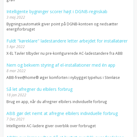
Intelligente bygninger scorer højt i DGNB-regnskab
3 maj 2022
Bygningsautomatik giver point på DGNB-kontoen og nedsætter
energiforbruget
Fuldt "køreklare" ladestandere letter arbejdet for installatører
5 Apr 2022
X-EL Tavler tilbyder nu pre-konfigurerede AC-ladestandere fra ABB
Nem og bekvem styring af el-installationer med én app
8 mar 2022
ABB-free@home® øger komforten i nybygget typehus i Stenløse
Så let afregner du elbilers forbrug
18 jan 2022
Brug en app, når du afregner elbilers individuelle forbrug
ABB gør det nemt at afregne elbilers individuelle forbrug
7 Dec 2021
Intelligente AC-ladere giver overblik over forbruget