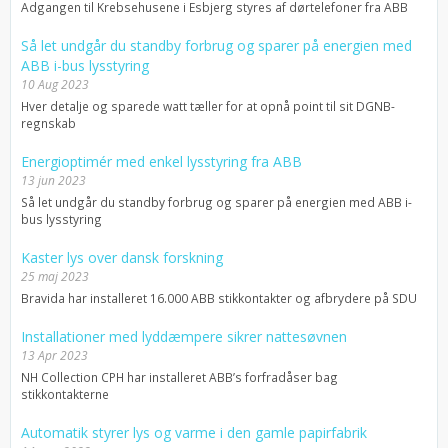
Adgangen til Krebsehusene i Esbjerg styres af dørtelefoner fra ABB
Så let undgår du standby forbrug og sparer på energien med
ABB i-bus lysstyring
10 Aug 2023
Hver detalje og sparede watt tæller for at opnå point til sit DGNB-
regnskab
Energioptimér med enkel lysstyring fra ABB
13 jun 2023
Så let undgår du standby forbrug og sparer på energien med ABB i-
bus lysstyring
Kaster lys over dansk forskning
25 maj 2023
Bravida har installeret 16.000 ABB stikkontakter og afbrydere på SDU
Installationer med lyddæmpere sikrer nattesøvnen
13 Apr 2023
NH Collection CPH har installeret ABB’s forfradåser bag
stikkontakterne
Automatik styrer lys og varme i den gamle papirfabrik