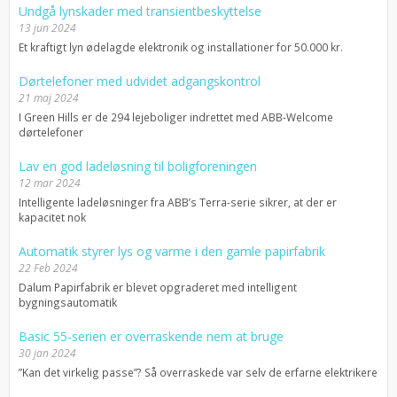
Undgå lynskader med transientbeskyttelse
13 jun 2024
Et kraftigt lyn ødelagde elektronik og installationer for 50.000 kr.
Dørtelefoner med udvidet adgangskontrol
21 maj 2024
I Green Hills er de 294 lejeboliger indrettet med ABB-Welcome
dørtelefoner
Lav en god ladeløsning til boligforeningen
12 mar 2024
Intelligente ladeløsninger fra ABB’s Terra-serie sikrer, at der er
kapacitet nok
Automatik styrer lys og varme i den gamle papirfabrik
22 Feb 2024
Dalum Papirfabrik er blevet opgraderet med intelligent
bygningsautomatik
Basic 55-serien er overraskende nem at bruge
30 jan 2024
”Kan det virkelig passe”? Så overraskede var selv de erfarne elektrikere