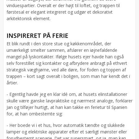
vinduespartier. Overalt er der højt til loftet, og trappen til
førstesal er elegant integreret og udgør et dekorativt
arkitektonisk element.
INSPIRERET PÅ FERIE
Et blik rundt i den store stue og køkkenområdet, der
umærkeligt smelter sammen, afslører en iøjnefaldende
mangel på lyskontakter. Ifølge husets ejer havde han også
selv forestillet sig kontakter og afbrydere anbragt på ethvert
strategisk væghjørne, ved alle døre, for foden og toppen af
trappen – kort sagt overalt i boligen, som man har kendt det i
årtier.
- Egentlig havde jeg en klar idé om, at husets elinstallationer
skulle være ganske lavpraktiske og nærmest analoge, forklarer
Jan og tilføjer hurtigt, at han kan takke en ferietur til Spanien
for, at han ombestemte sig:
- Her boede vi i et hus, hvor automatik tændte og slukkede
lamper og elektriske apparater efter et særligt mønster eller
forudbestemt scenarie. Det var supersmart, og ja, man kan