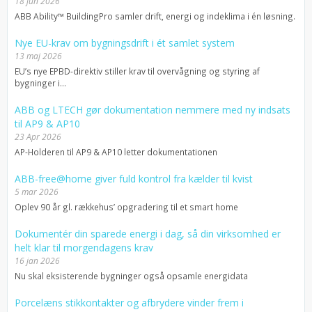
18 jun 2026
ABB Ability™ BuildingPro samler drift, energi og indeklima i én løsning.
Nye EU-krav om bygningsdrift i ét samlet system
13 maj 2026
EU’s nye EPBD-direktiv stiller krav til overvågning og styring af
bygninger i...
ABB og LTECH gør dokumentation nemmere med ny indsats
til AP9 & AP10
23 Apr 2026
AP-Holderen til AP9 & AP10 letter dokumentationen
ABB-free@home giver fuld kontrol fra kælder til kvist
5 mar 2026
Oplev 90 år gl. rækkehus’ opgradering til et smart home
Dokumentér din sparede energi i dag, så din virksomhed er
helt klar til morgendagens krav
16 jan 2026
Nu skal eksisterende bygninger også opsamle energidata
Porcelæns stikkontakter og afbrydere vinder frem i