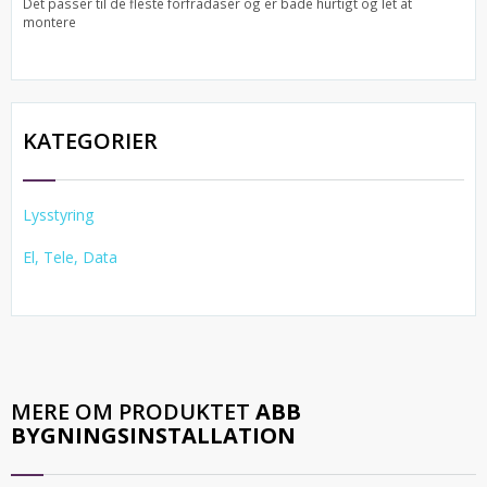
Det passer til de fleste forfradåser og er både hurtigt og let at
montere
KATEGORIER
Lysstyring
El, Tele, Data
MERE OM PRODUKTET
ABB
BYGNINGSINSTALLATION