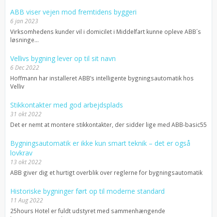
ABB viser vejen mod fremtidens byggeri
6 jan 2023
Virksomhedens kunder vil i domicilet i Middelfart kunne opleve ABB´s
løsninge...
Vellivs bygning lever op til sit navn
6 Dec 2022
Hoffmann har installeret ABB’s intelligente bygningsautomatik hos
Velliv
Stikkontakter med god arbejdsplads
31 okt 2022
Det er nemt at montere stikkontakter, der sidder lige med ABB-basic55
Bygningsautomatik er ikke kun smart teknik – det er også
lovkrav
13 okt 2022
ABB giver dig et hurtigt overblik over reglerne for bygningsautomatik
Historiske bygninger ført op til moderne standard
11 Aug 2022
25hours Hotel er fuldt udstyret med sammenhængende