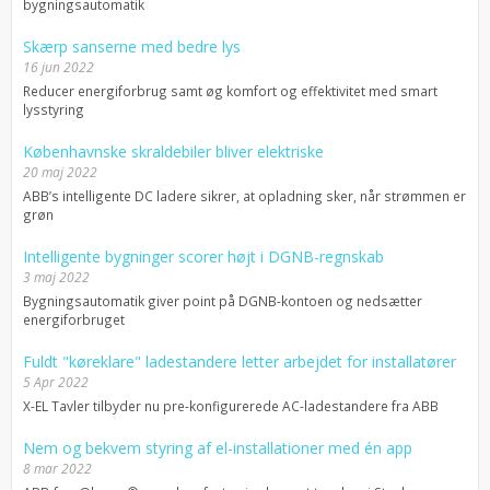
bygningsautomatik
Skærp sanserne med bedre lys
16 jun 2022
Reducer energiforbrug samt øg komfort og effektivitet med smart
lysstyring
Københavnske skraldebiler bliver elektriske
20 maj 2022
ABB’s intelligente DC ladere sikrer, at opladning sker, når strømmen er
grøn
Intelligente bygninger scorer højt i DGNB-regnskab
3 maj 2022
Bygningsautomatik giver point på DGNB-kontoen og nedsætter
energiforbruget
Fuldt "køreklare" ladestandere letter arbejdet for installatører
5 Apr 2022
X-EL Tavler tilbyder nu pre-konfigurerede AC-ladestandere fra ABB
Nem og bekvem styring af el-installationer med én app
8 mar 2022