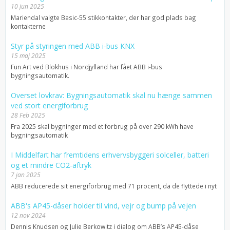
10 jun 2025
Mariendal valgte Basic-55 stikkontakter, der har god plads bag
kontakterne
Styr på styringen med ABB i-bus KNX
15 maj 2025
Fun Art ved Blokhus i Nordjylland har fået ABB i-bus
bygningsautomatik.
Overset lovkrav: Bygningsautomatik skal nu hænge sammen
ved stort energiforbrug
28 Feb 2025
Fra 2025 skal bygninger med et forbrug på over 290 kWh have
bygningsautomatik
I Middelfart har fremtidens erhvervsbyggeri solceller, batteri
og et mindre CO2-aftryk
7 jan 2025
ABB reducerede sit energiforbrug med 71 procent, da de flyttede i nyt
ABB's AP45-dåser holder til vind, vejr og bump på vejen
12 nov 2024
Dennis Knudsen og Julie Berkowitz i dialog om ABB’s AP45-dåse