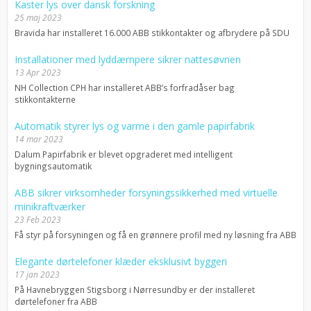
Kaster lys over dansk forskning
25 maj 2023
Bravida har installeret 16.000 ABB stikkontakter og afbrydere på SDU
Installationer med lyddæmpere sikrer nattesøvnen
13 Apr 2023
NH Collection CPH har installeret ABB’s forfradåser bag
stikkontakterne
Automatik styrer lys og varme i den gamle papirfabrik
14 mar 2023
Dalum Papirfabrik er blevet opgraderet med intelligent
bygningsautomatik
ABB sikrer virksomheder forsyningssikkerhed med virtuelle
minikraftværker
23 Feb 2023
Få styr på forsyningen og få en grønnere profil med ny løsning fra ABB
Elegante dørtelefoner klæder eksklusivt byggeri
17 jan 2023
På Havnebryggen Stigsborg i Nørresundby er der installeret
dørtelefoner fra ABB