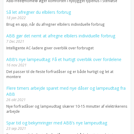
ABB-free@home® øger komforten i nybygget typehus i Stenløse
Så let afregner du elbilers forbrug
18 jan 2022
Brug en app, når du afregner elbilers individuelle forbrug
ABB gør det nemt at afregne elbilers individuelle forbrug
7 Dec 2021
Intelligente AC-ladere giver overblik over forbruget
ABB’s nye lampeudtag: Få et hurtigt overblik over fordelene
16 nov 2021
Det passer til de fleste forfradåser og er både hurtigt og let at
montere
Flere timers arbejde sparet med nye dåser og lampeudtag fra
ABB
26 okt 2021
Nye forfradåser og lampeudtag skærer 10-15 minutter af elektrikerens
arbejde
Spar tid og bekymringer med ABB’s nye lampeudtag
23 sep 2021