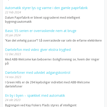
Automatik styrer lys og varme i den gamle papirfabrik
22 Feb 2024
Dalum Papirfabrik er blevet opgraderet med intelligent
bygningsautomatik
Basic 55-serien er overraskende nem at bruge
30 jan 2024
”Kan det virkelig passe”? Så overraskede var selv de erfarne elektrikere
Dørtelefon med video giver ekstra tryghed
12 Dec 2023
Med ABB-Welcome kan beboerne i boligforening se, hvem der ringer
på
Dørtelefoner med udvidet adgangskontrol
14 nov 2023
I Green Hills er de 294 lejeboliger indrettet med ABB-Welcome
dørtelefoner
En by i byen – spækket med automatik
24 okt 2023
Bygningen ved Kay Fiskers Plads styres af intelligent