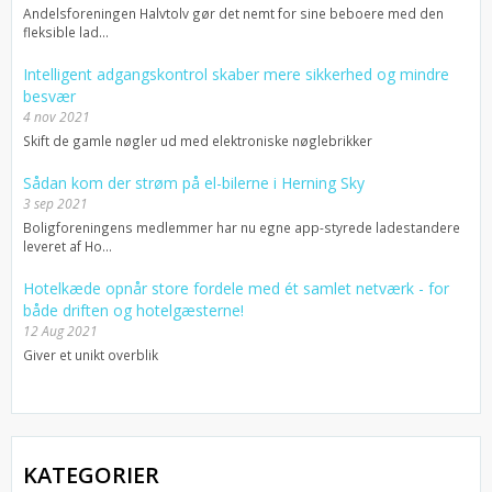
Andelsforeningen Halvtolv gør det nemt for sine beboere med den
fleksible lad...
Intelligent adgangskontrol skaber mere sikkerhed og mindre
besvær
4 nov 2021
Skift de gamle nøgler ud med elektroniske nøglebrikker
Sådan kom der strøm på el-bilerne i Herning Sky
3 sep 2021
Boligforeningens medlemmer har nu egne app-styrede ladestandere
leveret af Ho...
Hotelkæde opnår store fordele med ét samlet netværk - for
både driften og hotelgæsterne!
12 Aug 2021
Giver et unikt overblik
KATEGORIER