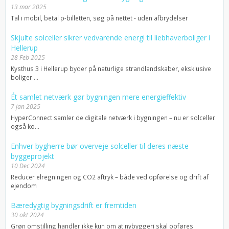
13 mar 2025
Tal i mobil, betal p-billetten, søg på nettet - uden afbrydelser
Skjulte solceller sikrer vedvarende energi til liebhaverboliger i
Hellerup
28 Feb 2025
Kysthus 3 i Hellerup byder på naturlige strandlandskaber, eksklusive
boliger ...
Ét samlet netværk gør bygningen mere energieffektiv
7 jan 2025
HyperConnect samler de digitale netværk i bygningen – nu er solceller
også ko...
Enhver bygherre bør overveje solceller til deres næste
byggeprojekt
10 Dec 2024
Reducer elregningen og CO2 aftryk – både ved opførelse og drift af
ejendom
Bæredygtig bygningsdrift er fremtiden
30 okt 2024
Grøn omstilling handler ikke kun om at nybyggeri skal opføres