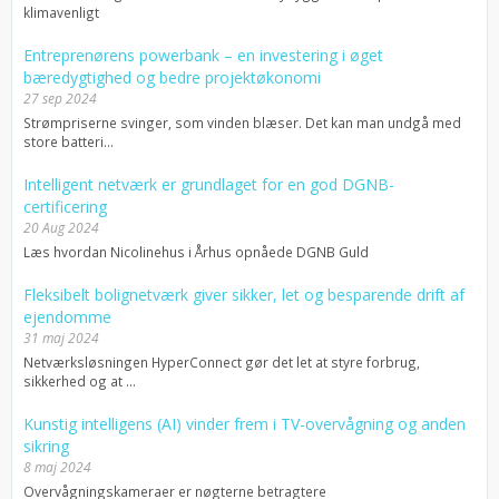
klimavenligt
Entreprenørens powerbank – en investering i øget
bæredygtighed og bedre projektøkonomi
27 sep 2024
Strømpriserne svinger, som vinden blæser. Det kan man undgå med
store batteri...
Intelligent netværk er grundlaget for en god DGNB-
certificering
20 Aug 2024
Læs hvordan Nicolinehus i Århus opnåede DGNB Guld
Fleksibelt bolignetværk giver sikker, let og besparende drift af
ejendomme
31 maj 2024
Netværksløsningen HyperConnect gør det let at styre forbrug,
sikkerhed og at ...
Kunstig intelligens (AI) vinder frem i TV-overvågning og anden
sikring
8 maj 2024
Overvågningskameraer er nøgterne betragtere