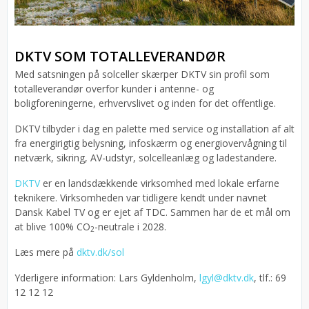
DKTV SOM TOTALLEVERANDØR
Med satsningen på solceller skærper DKTV sin profil som
totalleverandør overfor kunder i antenne- og
boligforeningerne, erhvervslivet og inden for det offentlige.
DKTV tilbyder i dag en palette med service og installation af alt
fra energirigtig belysning, infoskærm og energiovervågning til
netværk, sikring, AV-udstyr, solcelleanlæg og ladestandere.
DKTV
er en landsdækkende virksomhed med lokale erfarne
teknikere. Virksomheden var tidligere kendt under navnet
Dansk Kabel TV og er ejet af TDC. Sammen har de et mål om
at blive 100% CO
-neutrale i 2028.
2
Læs mere på
dktv.dk/sol
Yderligere information: Lars Gyldenholm,
lgyl@dktv.dk
, tlf.: 69
12 12 12