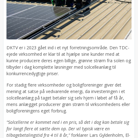
DKTV er i 2023 gået ind i et nyt forretningsområde. Den TDC-
ejede virksomhed er klar til at hjælpe sine kunder med at
kunne producere deres egen billige, grønne strøm fra solen og
tilbyder i dag komplette løsninger med solcelleanlæg til
konkurrencedygtige priser.
For stadig flere virksomheder og boligforeninger giver det
mening at satse på vedvarende energi, da investeringen i et
solcelleanlæg på taget betaler sig selv hjem i løbet af få år,
mens anlægget producerer grøn strøm til virksomhedens eller
boligforeningens eget forbrug.
”Solcellerne er kommet ned i en pris, så det i dag kan betale sig
for langt flere at sætte dem op. Der vil typisk være en
tilbagebetalingstid fra 4 til 8 år,”
forklarer Lars Gyldenholm, El-