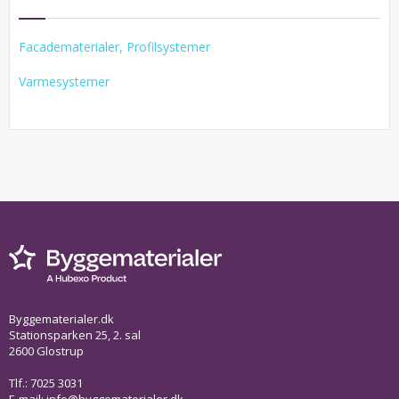
Facadematerialer, Profilsystemer
Varmesystemer
Byggematerialer.dk
Stationsparken 25, 2. sal
2600 Glostrup
Tlf.: 7025 3031