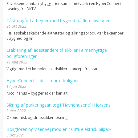
Et voksende antal nybyggerier samler netværk i en HyperConnect
løsning fra DKTV
Tåstrupgård arbejder med tryghed på flere niveauer
31 okt 2022
Fællesskabsskabende aktiviteter og sikringsprodukter bekæmper
utryghed og kri...
Etablering af ladestandere til el-biler i almennyttige
boligforeninger
11 Aug 2022
Vigtigt med et komplet, skudsikkert koncept fra start
HyperConnect – det smarte bolignet
14 jun 2022
Nicolinehus – byggeriet der kan alt!
Sikring af parkeringsanlæg i ’Havnehusene’ i Horsens
3 mar 2022
Økonomisk og driftssikker løsning
Boligforening viser vej mod en 100% elektrisk bilpark
3 Dec 2021