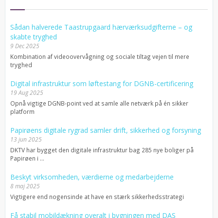
Sådan halverede Taastrupgaard hærværksudgifterne – og
skabte tryghed
9 Dec 2025
Kombination af videoovervågning og sociale tiltag vejen til mere
tryghed
Digital infrastruktur som løftestang for DGNB-certificering
19 Aug 2025
Opnå vigtige DGNB-point ved at samle alle netværk på én sikker
platform
Papirøens digitale rygrad samler drift, sikkerhed og forsyning
13 jun 2025
DKTV har bygget den digitale infrastruktur bag 285 nye boliger på
Papirøen i ...
Beskyt virksomheden, værdierne og medarbejderne
8 maj 2025
Vigtigere end nogensinde at have en stærk sikkerhedsstrategi
Få stabil mobildækning overalt i bygningen med DAS