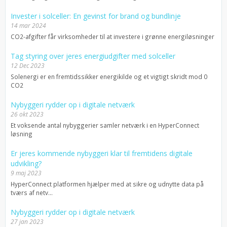
Invester i solceller: En gevinst for brand og bundlinje
14 mar 2024
CO2-afgifter får virksomheder til at investere i grønne energiløsninger
Tag styring over jeres energiudgifter med solceller
12 Dec 2023
Solenergi er en fremtidssikker energikilde og et vigtigt skridt mod 0
CO2
Nybyggeri rydder op i digitale netværk
26 okt 2023
Et voksende antal nybyggerier samler netværk i en HyperConnect
løsning
Er jeres kommende nybyggeri klar til fremtidens digitale
udvikling?
9 maj 2023
HyperConnect platformen hjælper med at sikre og udnytte data på
tværs af netv...
Nybyggeri rydder op i digitale netværk
27 jan 2023