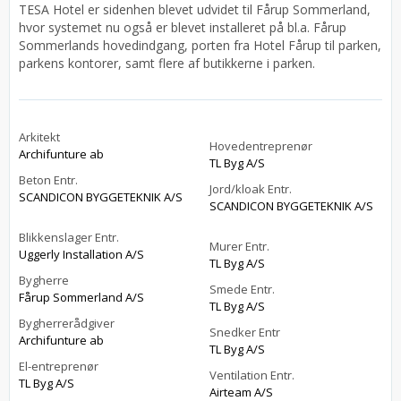
TESA Hotel er sidenhen blevet udvidet til Fårup Sommerland,
hvor systemet nu også er blevet installeret på bl.a. Fårup
Sommerlands hovedindgang, porten fra Hotel Fårup til parken,
parkens kontorer, samt flere af butikkerne i parken.
Arkitekt
Hovedentreprenør
Archifunture ab
TL Byg A/S
Beton Entr.
Jord/kloak Entr.
SCANDICON BYGGETEKNIK A/S
SCANDICON BYGGETEKNIK A/S
Blikkenslager Entr.
Murer Entr.
Uggerly Installation A/S
TL Byg A/S
Bygherre
Smede Entr.
Fårup Sommerland A/S
TL Byg A/S
Bygherrerådgiver
Snedker Entr
Archifunture ab
TL Byg A/S
El-entreprenør
Ventilation Entr.
TL Byg A/S
Airteam A/S