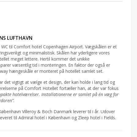
VNS LUFTHAVN
 WC til Comfort hotel Copenhagen Airport. Vægskålen er et
ingsvenligt og minimalistisk. Skålen har yderligere vores
ellet meget lettere. Hertil kommer det unikke
parer væsentlig tid i monteringen. En faktor der også er
ubway hængeskåle er monteret på hotellet samlet set.
det vigtigt at vælge et design, der kan holde i lang tid og
relserne på Comfort Hotellet fortæller han, at der var fokus
kompakte hotelværelser. Installationerne er samlet på én væg for
idoren”.
 København Villeroy & Boch Danmark leverer til i år. Udover
eret til Admiral hotel i København og Zleep hotel i Fields.