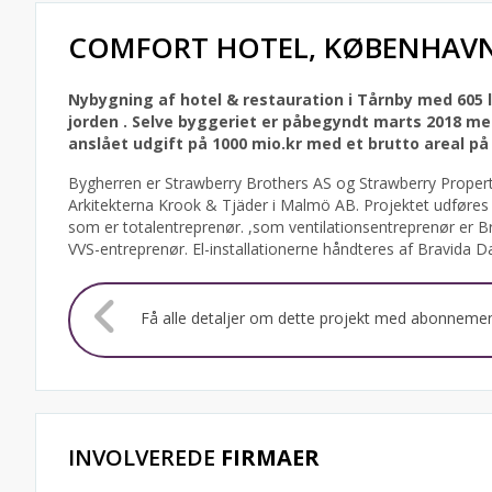
COMFORT HOTEL, KØBENHAV
Nybygning af hotel & restauration i Tårnby med 605 l
jorden . Selve byggeriet er påbegyndt marts 2018 m
anslået udgift på 1000 mio.kr med et brutto areal på
Bygherren er Strawberry Brothers AS og Strawberry Properti
Arkitekterna Krook & Tjäder i Malmö AB. Projektet udføres
som er totalentreprenør. ,som ventilationsentreprenør er
VVS-entreprenør. El-installationerne håndteres af Bravida 
Få alle detaljer om dette projekt med abonneme
INVOLVEREDE
FIRMAER