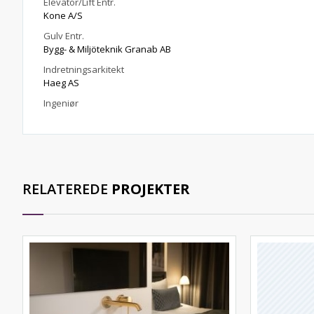
Elevator/Lift Entr.
Kone A/S
Gulv Entr.
Bygg- & Miljöteknik Granab AB
Indretningsarkitekt
Haeg AS
Ingeniør
RELATEREDE
PROJEKTER