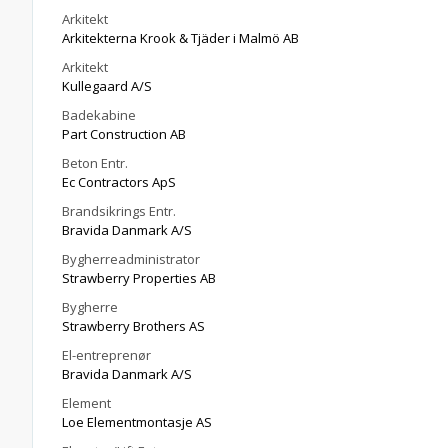
Arkitekt
Arkitekterna Krook & Tjäder i Malmö AB
Arkitekt
Kullegaard A/S
Badekabine
Part Construction AB
Beton Entr.
Ec Contractors ApS
Brandsikrings Entr.
Bravida Danmark A/S
Bygherreadministrator
Strawberry Properties AB
Bygherre
Strawberry Brothers AS
El-entreprenør
Bravida Danmark A/S
Element
Loe Elementmontasje AS