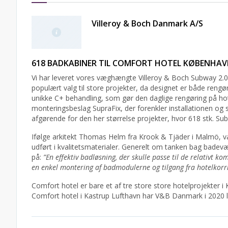
Villeroy & Boch Danmark A/S
618 BADKABINER TIL COMFORT HOTEL KØBENHA
Vi har leveret vores væghængte Villeroy & Boch Subway 2.0
populært valg til store projekter, da designet er både rengør
unikke C+ behandling, som gør den daglige rengøring på hot
monteringsbeslag SupraFix, der forenkler installationen og s
afgørende for den her størrelse projekter, hvor 618 stk. S
Ifølge arkitekt Thomas Helm fra Krook & Tjäder i Malmö, var 
udført i kvalitetsmaterialer. Generelt om tanken bag badevæ
på:
”En effektiv badløsning, der skulle passe til de relativt 
en enkel montering af badmodulerne og tilgang fra hotelkorr
Comfort hotel er bare et af tre store store hotelprojekter i
Comfort hotel i Kastrup Lufthavn har V&B Danmark i 2020 lev