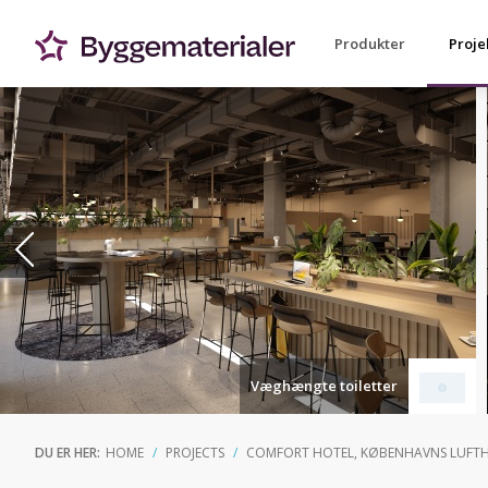
Produkter
Proje
Væghængte toiletter
DU ER HER:
HOME
PROJECTS
COMFORT HOTEL, KØBENHAVNS LUFT