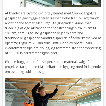
At kombinere Gyproc GK loftsystemet med Gyproc ErgoLite
gipspladen gav byggelederen Kasper Holm fra HM Byg blandt
andet denne fordel: Med ErgoLite gipspladen kunne man
tillade sig at øge afstanden for nedstropningen fra 70 cm til
100 cm, fordi ErgoLite gipspladen vejer mindre end
traditionelle gipsplader. Samtidig sparede håndværkerne ved at
opsætte ErgoLite 25.300 tons i løft. Der blev opsat 5.500
kvadratmeter gipsloft i to lag, og tømrerne stod for montering
af 11.000 kvadratmeter gipsplader.
Få hele baggrunden for Kasper Holms materialevalg på
projektet Kulgrunden i Middelfart - en bygning med fritliggende
terrasser og sublim udsigt.