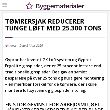
TØMRERSJAK REDUCERER
TUNGE LØFT MED 25.300 TONS
Annonce – Dato
21 Apr 2026
Gyproc har leveret GK Loftsystem og Gyproc
ErgoLite gipsplader, der er 25 procent lettere end
traditionelle gipsplader. Det gav en samlet
besparelse på over 25 tons og hurtigere montering
– en mærkbar forskel for de tømrere, der skulle
montere loftsystem og gipsplader i to lag.
EN STOR GEVINST FOR ARBEJDSMILJØET –
HÅNDVÆRKEREN SPARER 5 KG PER PLADE