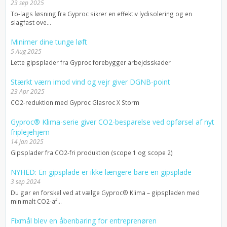
23 sep 2025
To-lags løsning fra Gyproc sikrer en effektiv lydisolering og en
slagfast ove...
Minimer dine tunge løft
5 Aug 2025
Lette gipsplader fra Gyproc forebygger arbejdsskader
Stærkt værn imod vind og vejr giver DGNB-point
23 Apr 2025
CO2-reduktion med Gyproc Glasroc X Storm
Gyproc® Klima-serie giver CO2-besparelse ved opførsel af nyt
friplejehjem
14 jan 2025
Gipsplader fra CO2-fri produktion (scope 1 og scope 2)
NYHED: En gipsplade er ikke længere bare en gipsplade
3 sep 2024
Du gør en forskel ved at vælge Gyproc® Klima – gipspladen med
minimalt CO2-af...
Fixmål blev en åbenbaring for entreprenøren