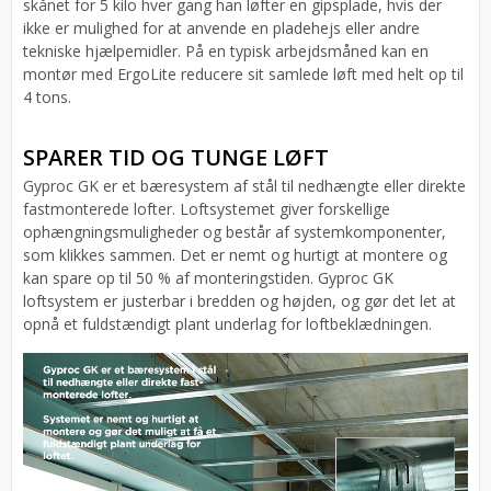
skånet for 5 kilo hver gang han løfter en gipsplade, hvis der
ikke er mulighed for at anvende en pladehejs eller andre
tekniske hjælpemidler. På en typisk arbejdsmåned kan en
montør med ErgoLite reducere sit samlede løft med helt op til
4 tons.
SPARER TID OG TUNGE LØFT
Gyproc GK er et bæresystem af stål til nedhængte eller direkte
fastmonterede lofter. Loftsystemet giver forskellige
ophængningsmuligheder og består af systemkomponenter,
som klikkes sammen. Det er nemt og hurtigt at montere og
kan spare op til 50 % af monteringstiden. Gyproc GK
loftsystem er justerbar i bredden og højden, og gør det let at
opnå et fuldstændigt plant underlag for loftbeklædningen.