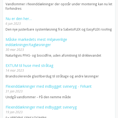
Vandlommer i flexinddækninger der opstår under montering kan nu let
forhindres
Nu er den her…
6 jun 2023
Den nye justerbare systemløsning fra SabetoFLEX og EasyFLEX roofing
Måske markedets mest miljøvenlige
inddækninger/tagløsninger
30 mar 2023
Naturligvis PFAS- og biocidfrie, uden afsmitning til drikkevandet
EXTUM til huse med stråtag
14 mar 2023
Brandisolerende glasfiberdug til stråtage og andre løsninger
Flexinddækninger med indbygget svineryg - Firkant
31 jan 2023
Undgå vandlommer – På den nemme måde
Flexinddækninger med indbygget svineryg
19 jan 2023
Se VERDENS SENSATIONEN!