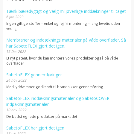
Tænk bæredygtigt og vælg miljøvenlige inddækninger til taget
6 jan 2023
Ingen giftige stoffer – enkel og fejlfri montering – lang levetid uden
vedlig...
Membraner og inddæknings materialer på våde overflader. Så
har SabetoFLEX gjort det igen.
15 Dec 2022
Et nyt patent, hvor du kan montere vores produkter også på våde
overflader
SabetoFLEX gennemføringer
24 nov 2022
Med lyddæmper godkendt til brandsikker gennemføring
SabetoFLEX inddækningsmaterialer og SabetoCOVER
indpakningsmaterialer
10 nov 2022
De bedst egnede produkter på markedet
SabetoFLEX har gjort det igen
27 okt 2022