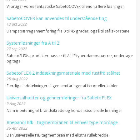
Vi bruger vores fantastiske SabetoCOVER til endnu flere løsninger
SabetoCOVER kan anvendes til understående ting
13 okt 2022
Dampspærregennemføring fra 0 til 45 grader, også til stålskorstene
Systemløsninger fra A til Z
27 sep 2022
SabetoFLEXs produkter passer til ALLE typer dampspærrer, undertage
og tage
SabetoFLEX 2 inddækningsmateriale med rustfrit stålnet
25 Aug 2022
Færdige inddækninger til gennemføringer af fx rør eller kabler
Universalhætter og gennemføringer fra SabetoFLEX
9 Aug 2022
Nem montering af brandsikrede og kondensisolerede løsninger
Rhepanol hfk - tagmembranen til enhver type montage
26 Apr 2022
Den universelle PIB tagmembran med ekstra rullebredde