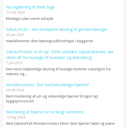
Ny tagløsning til flade tage
13 Feb 2025
Montage uden varmt arbejde
SabetoFLEX - den komplette løsning til gennemføringer
30 jan 2025
Imødekommer dine tætningsudfordringer i byggeriet
SabetoProtect er et nyt 100% cirkulært naturmateriale, der
sikrer alt fra hustage til havbøjer og skibsskrog
7 jan 2025
Den mest miljøvenlige løsning til hustage kommer naturligvis fra
naturen, og ...
Wondercorners: Slut med besværlige hjørner!
29 okt 2024
Nem montering af ud- og indvendige hjørner til taget og i
byggeprocessen
Montering af hjørner er nu langt nemmere
13 Aug 2024
Med SabetoFLEX Wondercorners bliver dine hjørner tætte og pæne