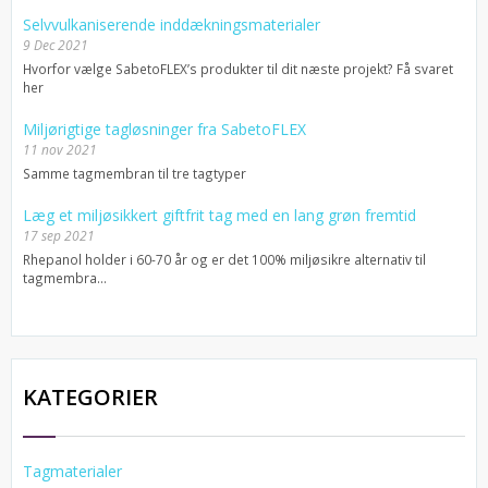
Selvvulkaniserende inddækningsmaterialer
9 Dec 2021
Hvorfor vælge SabetoFLEX’s produkter til dit næste projekt? Få svaret
her
Miljørigtige tagløsninger fra SabetoFLEX
11 nov 2021
Samme tagmembran til tre tagtyper
Læg et miljøsikkert giftfrit tag med en lang grøn fremtid
17 sep 2021
Rhepanol holder i 60-70 år og er det 100% miljøsikre alternativ til
tagmembra...
KATEGORIER
Tagmaterialer