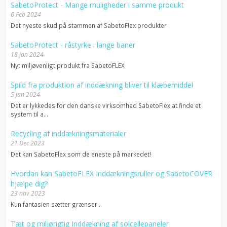
SabetoProtect - Mange muligheder i samme produkt
6 Feb 2024
Det nyeste skud på stammen af SabetoFlex produkter
SabetoProtect - råstyrke i lange baner
18 jan 2024
Nyt miljøvenligt produkt fra SabetoFLEX
Spild fra produktion af inddækning bliver til klæbemiddel
5 jan 2024
Det er lykkedes for den danske virksomhed SabetoFlex at finde et
system til a...
Recycling af inddækningsmaterialer
21 Dec 2023
Det kan SabetoFlex som de eneste på markedet!
Hvordan kan SabetoFLEX Inddækningsruller og SabetoCOVER
hjælpe dig?
23 nov 2023
Kun fantasien sætter grænser…
Tæt og miljørigtig Inddækning af solcellepaneler