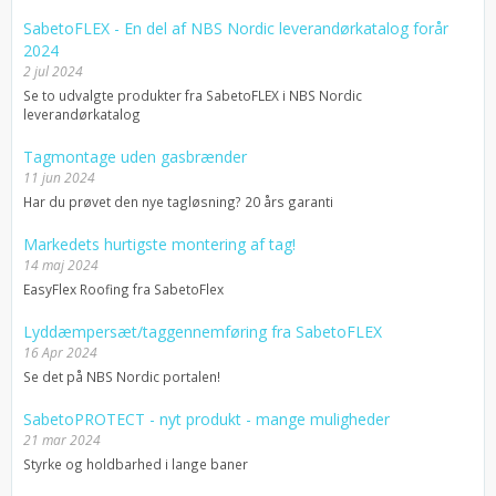
SabetoFLEX - En del af NBS Nordic leverandørkatalog forår
2024
2 jul 2024
Se to udvalgte produkter fra SabetoFLEX i NBS Nordic
leverandørkatalog
Tagmontage uden gasbrænder
11 jun 2024
Har du prøvet den nye tagløsning? 20 års garanti
Markedets hurtigste montering af tag!
14 maj 2024
EasyFlex Roofing fra SabetoFlex
Lyddæmpersæt/taggennemføring fra SabetoFLEX
16 Apr 2024
Se det på NBS Nordic portalen!
SabetoPROTECT - nyt produkt - mange muligheder
21 mar 2024
Styrke og holdbarhed i lange baner