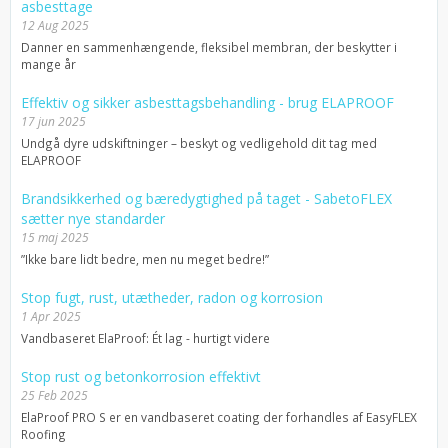
asbesttage
12 Aug 2025
Danner en sammenhængende, fleksibel membran, der beskytter i
mange år
Effektiv og sikker asbesttagsbehandling - brug ELAPROOF
17 jun 2025
Undgå dyre udskiftninger – beskyt og vedligehold dit tag med
ELAPROOF
Brandsikkerhed og bæredygtighed på taget - SabetoFLEX
sætter nye standarder
15 maj 2025
”Ikke bare lidt bedre, men nu meget bedre!”
Stop fugt, rust, utætheder, radon og korrosion
1 Apr 2025
Vandbaseret ElaProof: Ét lag - hurtigt videre
Stop rust og betonkorrosion effektivt
25 Feb 2025
ElaProof PRO S er en vandbaseret coating der forhandles af EasyFLEX
Roofing