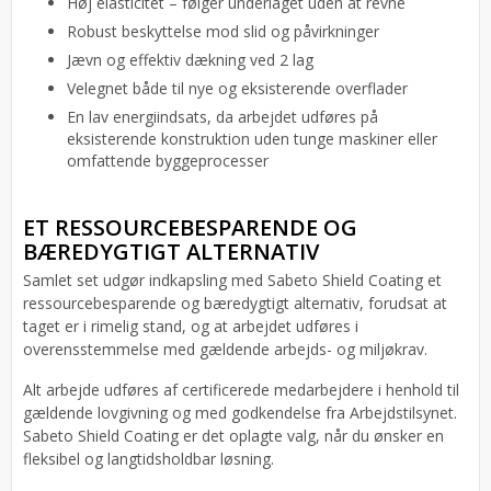
Høj elasticitet – følger underlaget uden at revne
Robust beskyttelse mod slid og påvirkninger
Jævn og effektiv dækning ved 2 lag
Velegnet både til nye og eksisterende overflader
En lav energiindsats, da arbejdet udføres på
eksisterende konstruktion uden tunge maskiner eller
omfattende byggeprocesser
ET RESSOURCEBESPARENDE OG
BÆREDYGTIGT ALTERNATIV
Samlet set udgør indkapsling med Sabeto Shield Coating et
ressourcebesparende og bæredygtigt alternativ, forudsat at
taget er i rimelig stand, og at arbejdet udføres i
overensstemmelse med gældende arbejds- og miljøkrav.
Alt arbejde udføres af certificerede medarbejdere i henhold til
gældende lovgivning og med godkendelse fra Arbejdstilsynet.
Sabeto Shield Coating er det oplagte valg, når du ønsker en
fleksibel og langtidsholdbar løsning.