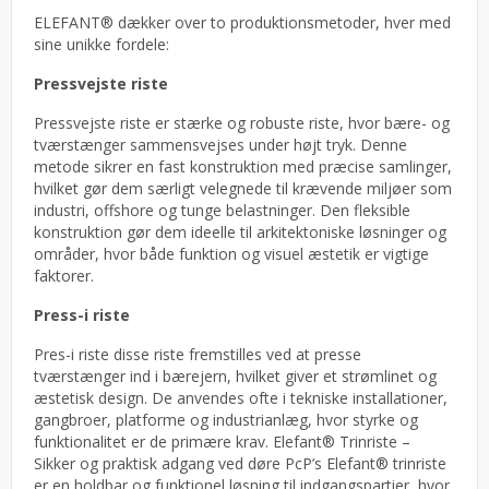
ELEFANT® dækker over to produktionsmetoder, hver med
sine unikke fordele:
Pressvejste riste
Pressvejste riste er stærke og robuste riste, hvor bære- og
tværstænger sammensvejses under højt tryk. Denne
metode sikrer en fast konstruktion med præcise samlinger,
hvilket gør dem særligt velegnede til krævende miljøer som
industri, offshore og tunge belastninger. Den fleksible
konstruktion gør dem ideelle til arkitektoniske løsninger og
områder, hvor både funktion og visuel æstetik er vigtige
faktorer.
Press-i riste
Pres-i riste disse riste fremstilles ved at presse
tværstænger ind i bærejern, hvilket giver et strømlinet og
æstetisk design. De anvendes ofte i tekniske installationer,
gangbroer, platforme og industrianlæg, hvor styrke og
funktionalitet er de primære krav. Elefant® Trinriste –
Sikker og praktisk adgang ved døre PcP’s Elefant® trinriste
er en holdbar og funktionel løsning til indgangspartier, hvor