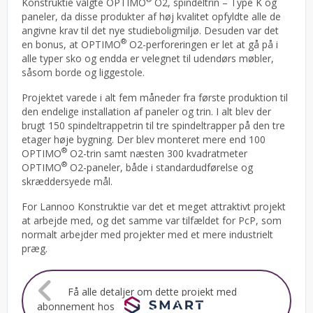
Konstruktie valgte OPTIMO
O2, spindeltrin – Type K og
paneler, da disse produkter af høj kvalitet opfyldte alle de
angivne krav til det nye studieboligmiljø. Desuden var det
®
en bonus, at OPTIMO
O2-perforeringen er let at gå på i
alle typer sko og endda er velegnet til udendørs møbler,
såsom borde og liggestole.
Projektet varede i alt fem måneder fra første produktion til
den endelige installation af paneler og trin. I alt blev der
brugt 150 spindeltrappetrin til tre spindeltrapper på den tre
etager høje bygning. Der blev monteret mere end 100
®
OPTIMO
O2-trin samt næsten 300 kvadratmeter
®
OPTIMO
O2-paneler, både i standardudførelse og
skræddersyede mål.
For Lannoo Konstruktie var det et meget attraktivt projekt
at arbejde med, og det samme var tilfældet for PcP, som
normalt arbejder med projekter med et mere industrielt
præg.
Få alle detaljer om dette projekt med
abonnement hos