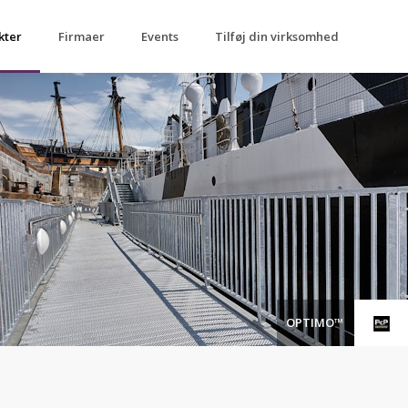
kter
Firmaer
Events
Tilføj din virksomhed
OPTIMO™