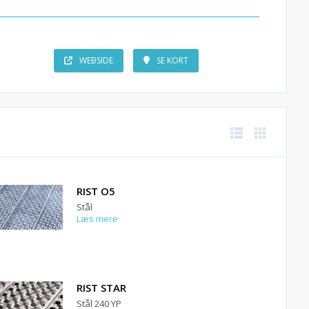
WEBSIDE
SE KORT
RIST O5
Stål
Læs mere
RIST STAR
Stål 240 YP