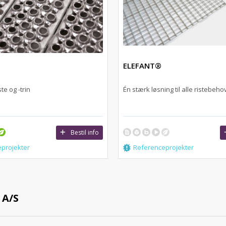
ELEFANT®
te og -trin
Én stærk løsning til alle ristebeho
Bestil info
projekter
Referenceprojekter
A/S