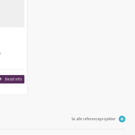
v
Bestil info
Se alle referenceprojekter