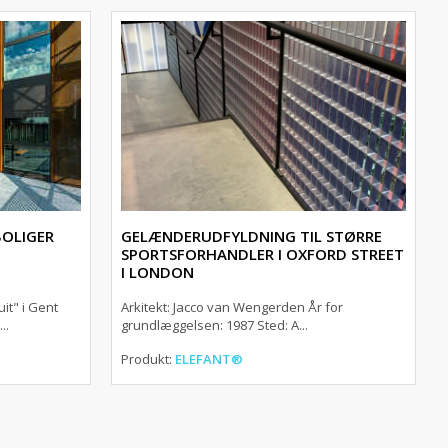
BOLIGER
GELÆNDERUDFYLDNING TIL STØRRE
SPORTSFORHANDLER I OXFORD STREET
I LONDON
it" i Gent
Arkitekt: Jacco van Wengerden År for
..
grundlæggelsen: 1987 Sted: A...
Produkt:
ELEFANT®