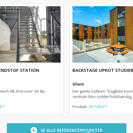
ÆNDSTOF STATION
BACKSTAGE UPKOT STUDIE
Ghent
tech AB, End-user: Air Bp
Det gamle trykkeri "Dagblad Vooru
centrum blev ryddet fuldstændig, .
E™
Produkt:
OPTIMO™
SE ALLE REFERENCEPROJEKTER