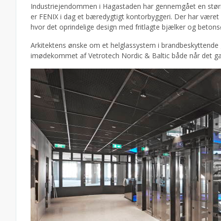
Industriejendommen i Hagastaden har gennemgået en større 
er FENIX i dag et bæredygtigt kontorbyggeri. Der har været
hvor det oprindelige design med fritlagte bjælker og betonsø
Arkitektens ønske om et helglassystem i brandbeskyttende 
imødekommet af Vetrotech Nordic & Baltic både når det gæld