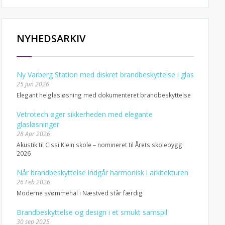
NYHEDSARKIV
Ny Varberg Station med diskret brandbeskyttelse i glas
25 jun 2026
Elegant helglasløsning med dokumenteret brandbeskyttelse
Vetrotech øger sikkerheden med elegante
glasløsninger
28 Apr 2026
Akustik til Cissi Klein skole – nomineret til Årets skolebygg
2026
Når brandbeskyttelse indgår harmonisk i arkitekturen
26 Feb 2026
Moderne svømmehal i Næstved står færdig
Brandbeskyttelse og design i et smukt samspil
30 sep 2025