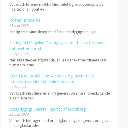
Vetrotech forener multifunktionalitet og brandbeskyttelse
hos Goldfish Boat AS
Posten Moderne
21 maj 2025
Intelligent brandsikring med funktionsdygtigt design
Sikringen i Slagelse: Sikringsglas, der beskytter, hvor
behovet er størst
23 Apr 2025
Når sikkerhed er afgørende, stilles der ekstraordinære krav
til materialerne
CONTRAFLAM® One: Æstetisk og lavere CO2
emission samlet i én enkelt løsning
3 Dec 2024
Vetrotech introducerer en ny generation af brandbeskyttende
glas til Norden
Bæredygtigt univers i hjertet af Göteborg
23 maj 2024
Vetrotech bidrager med brandglas til bygningens store gulv-
til-loft glasfacade