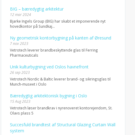
BIG – bæredygtig arkitektur
12 mar 2024
Bjarke Ingels Group (BIG) har skabt et imponerende nyt
hovedkontor på Sundkaj...
Ny geometrisk kontorbygning på kanten af Øresund
7 nov 2023
Vetrotech leverer brandbeskyttende glas til Ferring
Pharmaceuticals
Unik kulturbygning ved Oslos havnefront
26 sep 2023
Vetrotech Nordic & Baltic leverer brand- og sikringsglas til
Munch-museet i Oslo
Bæredygtig arkitektonisk bygning i Oslo
15 Aug 2023
Vetrotech løser brandkrav i nyrenoveret kontorejendom, St.
Olavs plass 5
Succesfuld brandtest af Structural Glazing Curtain Wall
system