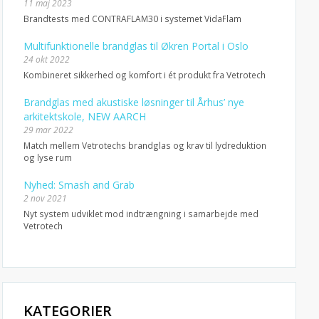
11 maj 2023
Brandtests med CONTRAFLAM30 i systemet VidaFlam
Multifunktionelle brandglas til Økren Portal i Oslo
24 okt 2022
Kombineret sikkerhed og komfort i ét produkt fra Vetrotech
Brandglas med akustiske løsninger til Århus’ nye
arkitektskole, NEW AARCH
29 mar 2022
Match mellem Vetrotechs brandglas og krav til lydreduktion
og lyse rum
Nyhed: Smash and Grab
2 nov 2021
Nyt system udviklet mod indtrængning i samarbejde med
Vetrotech
KATEGORIER