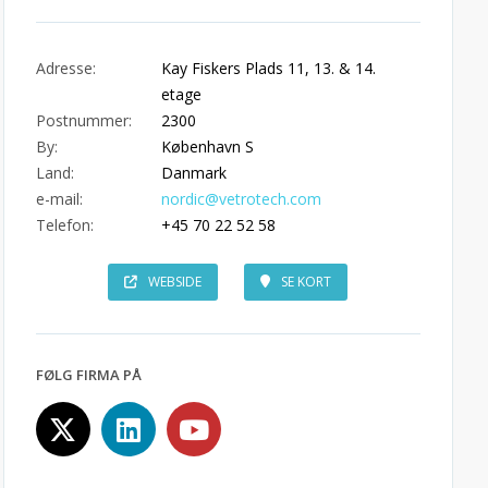
Adresse:
Kay Fiskers Plads 11, 13. & 14.
etage
Postnummer:
2300
By:
København S
Land:
Danmark
e-mail:
nordic@vetrotech.com
Telefon:
+45 70 22 52 58
WEBSIDE
SE KORT
FØLG FIRMA PÅ