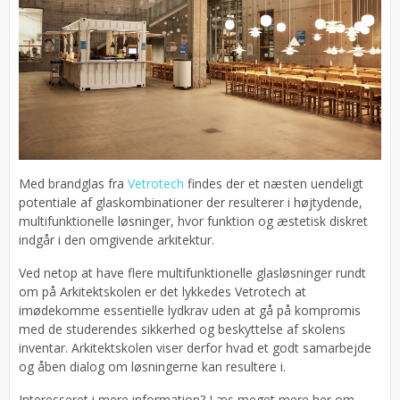
Med brandglas fra
Vetrotech
findes der et næsten uendeligt
potentiale af glaskombinationer der resulterer i højtydende,
multifunktionelle løsninger, hvor funktion og æstetisk diskret
indgår i den omgivende arkitektur.
Ved netop at have flere multifunktionelle glasløsninger rundt
om på Arkitektskolen er det lykkedes Vetrotech at
imødekomme essentielle lydkrav uden at gå på kompromis
med de studerendes sikkerhed og beskyttelse af skolens
inventar. Arkitektskolen viser derfor hvad et godt samarbejde
og åben dialog om løsningerne kan resultere i.
Interesseret i mere information? Læs meget mere her om