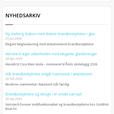
NYHEDSARKIV
Ny Varberg Station med diskret brandbeskyttelse i glas
25 jun 2026
Elegant helglasløsning med dokumenteret brandbeskyttelse
Vetrotech øger sikkerheden med elegante glasløsninger
28 Apr 2026
Akustik til Cissi Klein skole – nomineret til Årets skolebygg 2026
Når brandbeskyttelse indgår harmonisk i arkitekturen
26 Feb 2026
Moderne svømmehal i Næstved står færdig
Brandbeskyttelse og design i et smukt samspil
30 sep 2025
Vetrotech forener multifunktionalitet og brandbeskyttelse hos Goldfish
Boat AS