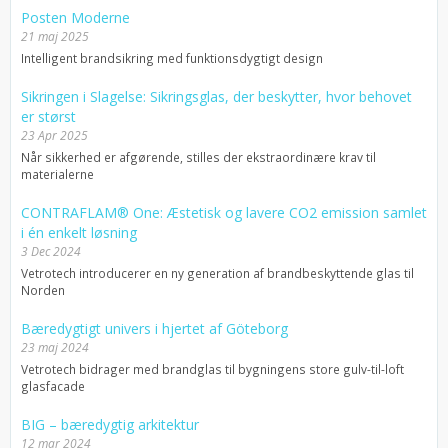
Posten Moderne
21 maj 2025
Intelligent brandsikring med funktionsdygtigt design
Sikringen i Slagelse: Sikringsglas, der beskytter, hvor behovet
er størst
23 Apr 2025
Når sikkerhed er afgørende, stilles der ekstraordinære krav til
materialerne
CONTRAFLAM® One: Æstetisk og lavere CO2 emission samlet
i én enkelt løsning
3 Dec 2024
Vetrotech introducerer en ny generation af brandbeskyttende glas til
Norden
Bæredygtigt univers i hjertet af Göteborg
23 maj 2024
Vetrotech bidrager med brandglas til bygningens store gulv-til-loft
glasfacade
BIG – bæredygtig arkitektur
12 mar 2024