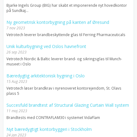
Bjarke Ingels Group (BIG) har skabt et imponerende nyt hovedkontor
på Sundkaj...
Ny geometrisk kontorbygning på kanten af Øresund
7 nov 2023
Vetrotech leverer brandbeskyttende glas til Ferring Pharmaceuticals
Unik kulturbygning ved Oslos havnefront
26 sep 2023
Vetrotech Nordic & Baltic leverer brand- og sikringsglas til Munch-
museet i Oslo
Bæredygtig arkitektonisk bygning i Oslo
15 Aug 2023
Vetrotech løser brandkrav i nyrenoveret kontorejendom, St. Olavs
plass 5
Succesfuld brandtest af Structural Glazing Curtain Wall system
11 maj 2023
Brandtests med CONTRAFLAM30 i systemet VidaFlam
Nyt bæredygtigt kontorbyggeri i Stockholm
24 jan 2023