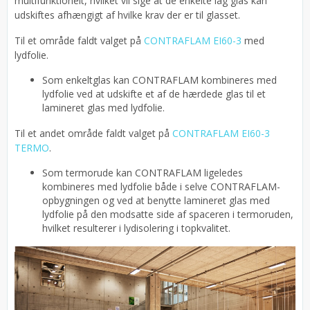
multifunktionelt, hvilket vil sige at de enkelte lag glas kan
udskiftes afhængigt af hvilke krav der er til glasset.
Til et område faldt valget på
CONTRAFLAM EI60-3
med
lydfolie.
Som enkeltglas kan CONTRAFLAM kombineres med
lydfolie ved at udskifte et af de hærdede glas til et
lamineret glas med lydfolie.
Til et andet område faldt valget på
CONTRAFLAM EI60-3
TERMO
.
Som termorude kan CONTRAFLAM ligeledes
kombineres med lydfolie både i selve CONTRAFLAM-
opbygningen og ved at benytte lamineret glas med
lydfolie på den modsatte side af spaceren i termoruden,
hvilket resulterer i lydisolering i topkvalitet.