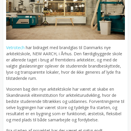
Vetrotech
har bidraget med brandglas til Danmarks nye
arkitektskole, NEW AARCH, i Århus. Den færdigbyggede skole
er allerede taget i brug af fremtidens arkitekter, og med de
valgte glasløsninger oplever de studerende brandbeskyttede,
lyse og transparente lokaler, hvor de ikke generes af lyde fra
tilstødende rum.
Visionen bag den nye arkitektskole har været at skabe en
Skandinavisk eliteinstitution for arkitekturudvikling, hvor de
bedste studerende tiltrækkes og uddannes. Forventningerne til
selve bygningen har været store og tydelige fra starten, og
resultatet er en bygning som er funktionel, æstetisk, fleksibel
og med plads til både samarbejde og fordybelse.
Fra starten af projektet har der været et rigtig godt