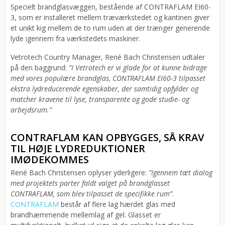
Specielt brandglasvæggen, bestående af CONTRAFLAM EI60-
3, som er installeret mellem træværkstedet og kantinen giver
et unikt kig mellem de to rum uden at der trænger generende
lyde igennem fra værkstedets maskiner.
Vetrotech Country Manager, René Bach Christensen udtaler
på den baggrund:
”I Vetrotech er vi glade for at kunne bidrage
med vores populære brandglas, CONTRAFLAM EI60-3 tilpasset
ekstra lydreducerende egenskaber, der samtidig opfylder og
matcher kravene til lyse, transparente og gode studie- og
arbejdsrum.”
CONTRAFLAM KAN OPBYGGES, SÅ KRAV
TIL HØJE LYDREDUKTIONER
IMØDEKOMMES
René Bach Christensen oplyser yderligere:
”Igennem tæt dialog
med projektets parter faldt valget på brandglasset
CONTRAFLAM, som blev tilpasset de specifikke rum”
.
CONTRAFLAM
består af flere lag hærdet glas med
brandhæmmende mellemlag af gel. Glasset er