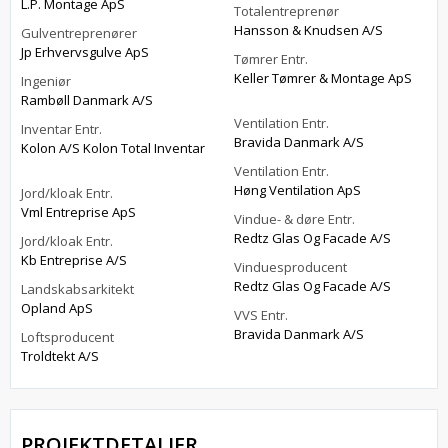
L.P. Montage ApS
Totalentreprenør
Hansson & Knudsen A/S
Gulventreprenører
Jp Erhvervsgulve ApS
Tømrer Entr.
Keller Tømrer & Montage ApS
Ingeniør
Rambøll Danmark A/S
Ventilation Entr.
Inventar Entr.
Bravida Danmark A/S
Kolon A/S Kolon Total Inventar
Ventilation Entr.
Høng Ventilation ApS
Jord/kloak Entr.
Vml Entreprise ApS
Vindue- & døre Entr.
Redtz Glas Og Facade A/S
Jord/kloak Entr.
Kb Entreprise A/S
Vinduesproducent
Redtz Glas Og Facade A/S
Landskabsarkitekt
Opland ApS
VVS Entr.
Bravida Danmark A/S
Loftsproducent
Troldtekt A/S
PROJEKTDETALJER