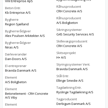
Vml Entreprise ApS
Råhusproducent
Beton Entr.
CRH Concrete A/S
Kb Entreprise A/S
Råhusproducent
Bygherre
A/S Boligbeton
Region Sjælland
Sikringssystemer
Bygherrerådgiver
G4S Security Services A/S
Alex Poulsen Arkitekter A/S
Skillevægsproducent
Bygherrerådgiver
CRH Concrete A/S
Niras A/S
Skitseprojekt
Dørleverandør
H+ A/S
Dan-Doors A/S
Styringssystemer Vent.
El-entreprenør
Bravida Danmark A/S
Bravida Danmark A/S
Stål Entr.
Element
Ellinge Smedie A/S
A/S Boligbeton
Tagdækning Entr.
Element
Ryslinge Tagdækning A/S
Betonelement - CRH Concrete
A/S Viby
Tagproducent
Derbigum Danmark A/S
Element