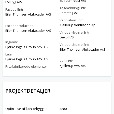
EL-Team Vest A/S
LM Byg A/S
Tagdækning Entr.
Facade Entr.
Primatag A/S
Eiler Thomsen Alufacader A/S
Ventilation Entr.
Kjellerup Ventilation ApS
Facadeproducent
Eiler Thomsen Alufacader A/S
Vindue- & døre Entr.
Deko P/S
Ingeniør
Vindue- & døre Entr.
Bjarke Ingels Group A/S BIG
Eiler Thomsen Alufacader A/S
Lejer
Bjarke Ingels Group A/S BIG
VVS Entr.
Kjellerup VVS A/S
Præfabrikerede elementer
PROJEKTDETALJER
Opførelse af kontorbyggeri
4880