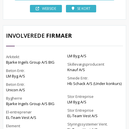
WEBSIDE
SE KORT
INVOLVEREDE
FIRMAER
LM Byg A/S
Arkitekt
Bjarke Ingels Group A/S BIG
Skillevægsproducent
Knauf A/S
Beton Entr.
LM Byg A/S
Smede Entr.
Hb Schack A/S (Under konkurs)
Beton Entr.
Unicon A/S
Stor Entreprise
Bygherre
LM Byg A/S
Bjarke Ingels Group A/S BIG
Stor Entreprise
El-entreprenør
EL-Team Vest A/S
EL-Team Vest A/S
Styringssystemer Vent.
Element