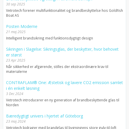
30 sep 2025
Vetrotech forener multifunktionalitet og brandbeskyttelse hos Goldfish
Boat AS
Posten Moderne
21 maj 2025
Intelligent brandsikring med funktionsdygtigt design
Sikringen i Slagelse: Sikringsglas, der beskytter, hvor behovet
er størst
23 Apr 2025
Når sikkerhed er afgørende, stilles der ekstraordinære krav til
materialerne
CONTRAFLAM® One: Æstetisk og lavere CO2 emission samlet
i én enkelt løsning
3 Dec 2024
Vetrotech introducerer en ny generation af brandbeskyttende glas til
Norden
Bæredygtigt univers i hjertet af Göteborg
23 maj 2024
Vetrotech bidrager med brandglas til bygningens store gulv-til-loft