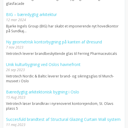
glasfacade
BIG – bæredygtig arkitektur
12 mar 2024
Bjarke Ingels Group (BIG) har skabt et imponerende nyt hovedkontor
på Sundkaj...
Ny geometrisk kontorbygning på kanten af Øresund
7 nov 2023
Vetrotech leverer brandbeskyttende glas til Ferring Pharmaceuticals
Unik kulturbygning ved Oslos havnefront
26 sep 2023
Vetrotech Nordic & Baltic leverer brand- og sikringsglas til Munch-
museet i Oslo
Bæredygtig arkitektonisk bygning i Oslo
15 Aug 2023
Vetrotech løser brandkrav i nyrenoveret kontorejendom, St. Olavs
plass 5
Succesfuld brandtest af Structural Glazing Curtain Wall system
11 maj 2023