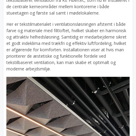
tekstilbaseret ventilation fra KE Fibertec, som nu er installeret i
de centrale kerneområder mellem kontorerne i både
stueetagen og første sal samt i mødelokalerne.
Her er tekstilmaterialet i ventilationsløsningen afstemt i både
farve og materiale med filtloftet, hvilket skaber en harmonisk
og attraktiv helhedsløsning. Samtidig er medarbejderne sikret
et godt indeklima med trækfri og effektiv luftfordeling, hvilket
er afgørende for komforten. Installationen viser at hvis man
prioriterer de æstetiske og funktionelle fordele ved
tekstilbaseret ventilation, kan man skabe et optimalt og
moderne arbejdsmiljø.