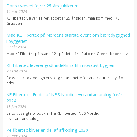
Dansk væveri fejrer 25-års jubilæum
14 nov 2024
KE Fibertec Væveri fejrer, at det er 25 år siden, man kom med i KE
Gruppen
Mød KE Fibertec på Nordens største event om bæredygtighed
i byggeriet
30 okt 2024
Mød KE Fibertec på stand 121 på dette års Building Green i København
KE Fibertec leverer godt indeklima til innovativt byggeri
20 Aug 2024
Fleksibilitet og design er vigtige parametre for arkitekturen i nyt flot
erhv...
KE Fibertec - En del af NBS Nordic leverandørkatalog forår
2024
13 jun 2024
Se to udvalgte produkter fra KE Fibertec i NBS Nordic
leverandørkatalog
Ke fibertec bliver en del af afkobling 2030
23 maj 2024