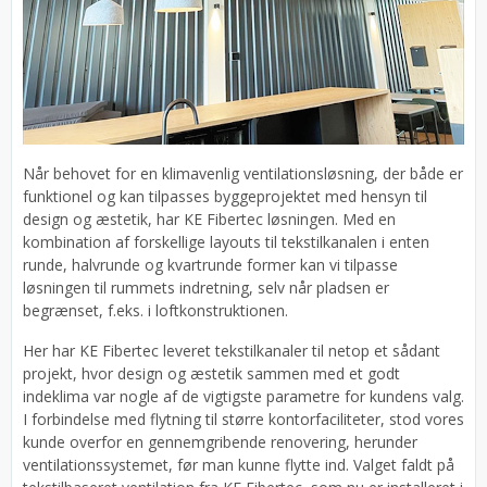
Når behovet for en klimavenlig ventilationsløsning, der både er
funktionel og kan tilpasses byggeprojektet med hensyn til
design og æstetik, har KE Fibertec løsningen. Med en
kombination af forskellige layouts til tekstilkanalen i enten
runde, halvrunde og kvartrunde former kan vi tilpasse
løsningen til rummets indretning, selv når pladsen er
begrænset, f.eks. i loftkonstruktionen.
Her har KE Fibertec leveret tekstilkanaler til netop et sådant
projekt, hvor design og æstetik sammen med et godt
indeklima var nogle af de vigtigste parametre for kundens valg.
I forbindelse med flytning til større kontorfaciliteter, stod vores
kunde overfor en gennemgribende renovering, herunder
ventilationssystemet, før man kunne flytte ind. Valget faldt på