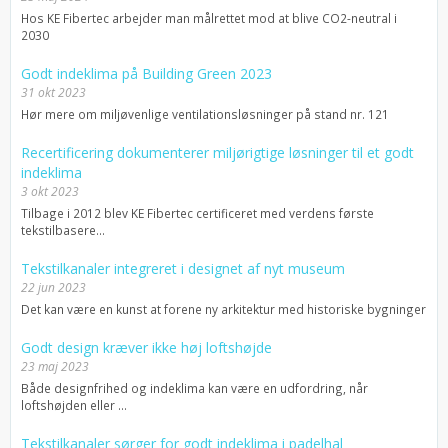
Hos KE Fibertec arbejder man målrettet mod at blive CO2-neutral i
2030
Godt indeklima på Building Green 2023
31 okt 2023
Hør mere om miljøvenlige ventilationsløsninger på stand nr. 121
Recertificering dokumenterer miljørigtige løsninger til et godt
indeklima
3 okt 2023
Tilbage i 2012 blev KE Fibertec certificeret med verdens første
tekstilbasere...
Tekstilkanaler integreret i designet af nyt museum
22 jun 2023
Det kan være en kunst at forene ny arkitektur med historiske bygninger
Godt design kræver ikke høj loftshøjde
23 maj 2023
Både designfrihed og indeklima kan være en udfordring, når
loftshøjden eller ...
Tekstilkanaler sørger for godt indeklima i padelhal