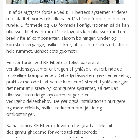
En af de vigtigste fordele ved KE Fibertecs systemer er deres
modularitet. Vores tekstilkanaler fås i flere former, herunder
runde, D-formede og ½D-formede konfigurationer, så de kan
tilpasses til ethvert rum. Disse layouts kan tilpasses med en
bred vifte af komponenter, såsom bøjninger, vinkler og
koniske overgange, hvilket sikrer, at luften fordeles effektivt i
hele rummet, uanset dets geometri.
En stor fordel ved KE Fibertecs tekstilbaserede
ventilationssystemer er brugen af lynlåse til at forbinde de
forskellige komponenter. Dette lynlåssystem giver en enkel og
praktisk metode til at samle kanaler på stedet. Lynlåsene gør
det nemt at justere og konfigurere systemet, så det kan
tilpasses fremtidige layoutændringer eller
vedligeholdelsesbehov. De gør også installationen hurtigere
og mere effektiv, hvilket reducerer arbejdstid og
omkostninger.
Så når vi hos KE Fibertec lover en høj grad af fleksibilitet i
designmulighederne for vores tekstilbaserede