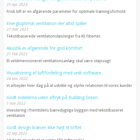
25 Apr 2023
Frisk luft er en afgørende parameter for optimale træningsforhold
Energioptimal ventilation der altid spiller
21 mar 2023
Tekstilbaserede ventilationsløsninger fra KE Fibertec
Akustik er afgørende for god komfort
21 Feb 2023
Et veldimensioneret ventilationsanlæg skal være støjsvagt
Visualisering af luftfordeling med unik software
24 nov 2022
Vi arbejder hver dag på at udvikle og styrke relationen til vores kunder
Godt indeklima uden aftryk på Building Green
1 nov 2022
Investering i fremtidens bæredygtige byggeri med tekstilbaseret
ventilation
Godt design kræver ikke højt til loftet
22 sep 2022
10 gode grunde til at vælge FBS loftpaneler