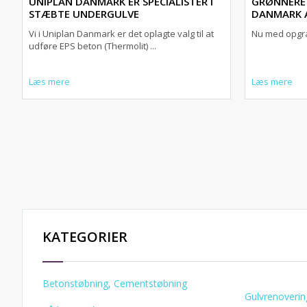
UNIPLAN DANMARK ER SPECIALISTER I
GRØNNERE 
STÆBTE UNDERGULVE
DANMARK A/
Vi i Uniplan Danmark er det oplagte valg til at
Nu med opgr
udføre EPS beton (Thermolit) ...
Læs mere
Læs mere
KATEGORIER
Betonstøbning, Cementstøbning
Gulvrenoverin