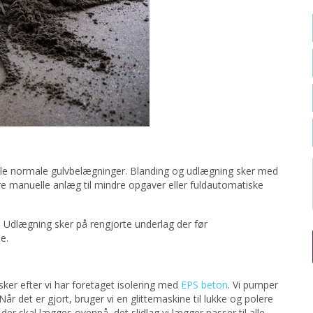
alle normale gulvbelægninger. Blanding og udlægning sker med
manuelle anlæg til mindre opgaver eller fuldautomatiske
 Udlægning sker på rengjorte underlag der før
e.
ker efter vi har foretaget isolering med
EPS beton
. Vi pumper
Når det er gjort, bruger vi en glittemaskine til lukke og polere
 der skal lægges ovenpå, det slidlag vi lægger passer til alle