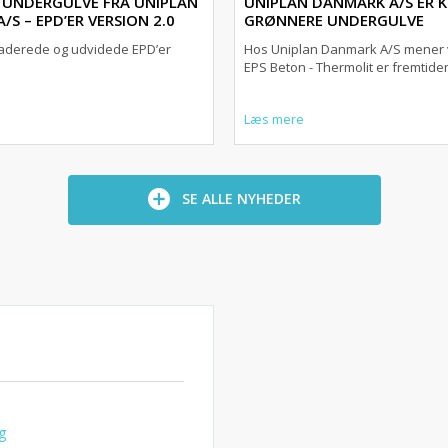
UNDERGULVE FRA UNIPLAN
UNIPLAN DANMARK A/S ER 
S – EPD’ER VERSION 2.0
GRØNNERE UNDERGULVE
aderede og udvidede EPD’er
Hos Uniplan Danmark A/S mener v
EPS Beton - Thermolit er fremtiden
Læs mere
SE ALLE NYHEDER
g