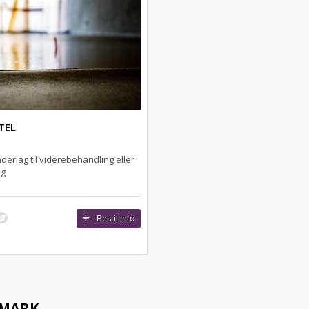
TEL
derlag til viderebehandling eller
ng
Bestil info
NMARK