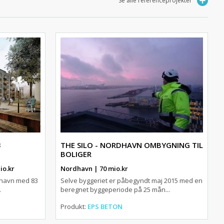
Se alle referenceprojekter
3
THE SILO - NORDHAVN OMBYGNING TIL
BOLIGER
io.kr
Nordhavn | 70 mio.kr
nhavn med 83
Selve byggeriet er påbegyndt maj 2015 med en
.
beregnet byggeperiode på 25 mån...
Produkt:
EPS BETON