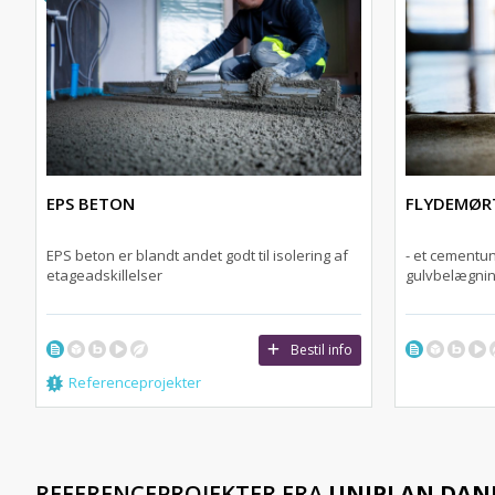
EPS BETON
FLYDEMØR
EPS beton er blandt andet godt til isolering af
- et cementun
etageadskillelser
gulvbelægni
Bestil info
Referenceprojekter
REFERENCEPROJEKTER FRA
UNIPLAN DA