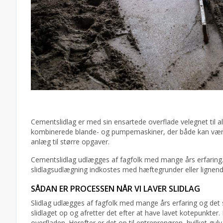
Cementslidlag er med sin ensartede overflade velegnet til 
kombinerede blande- og pumpemaskiner, der både kan være 
anlæg til større opgaver.
Cementslidlag udlægges af fagfolk med mange års erfaring.
slidlagsudlægning indkostes med hæftegrunder eller lignend
SÅDAN ER PROCESSEN NÅR VI LAVER SLIDLAG
Slidlag udlægges af fagfolk med mange års erfaring og det s
slidlaget op og afretter det efter at have lavet kotepunkter. 
overfladen. Herefter er det op til entreprenøren, hvilket gulv