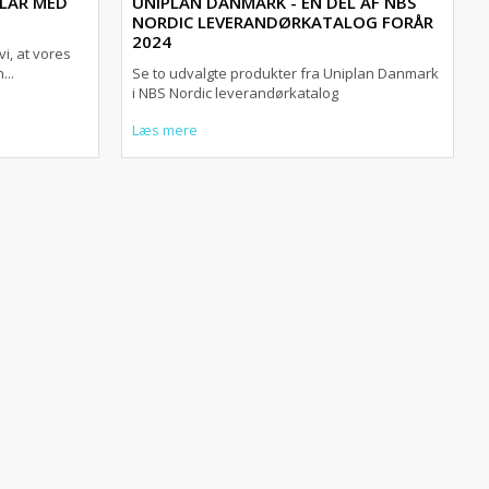
KLAR MED
UNIPLAN DANMARK - EN DEL AF NBS
NORDIC LEVERANDØRKATALOG FORÅR
2024
i, at vores
...
Se to udvalgte produkter fra Uniplan Danmark
i NBS Nordic leverandørkatalog
Læs mere