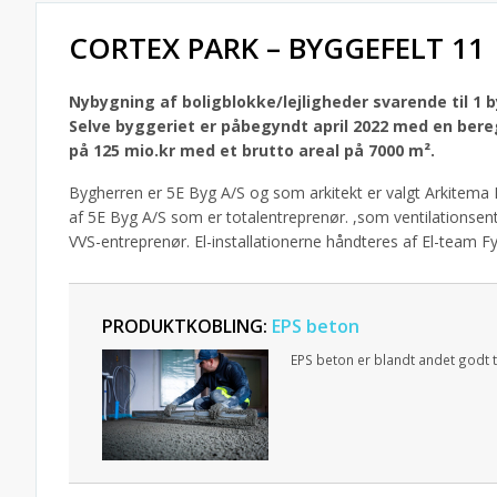
CORTEX PARK – BYGGEFELT 11
Nybygning af boligblokke/lejligheder svarende til 1 
Selve byggeriet er påbegyndt april 2022 med en bere
på 125 mio.kr med et brutto areal på 7000 m².
Bygherren er 5E Byg A/S og som arkitekt er valgt Arkitema 
af 5E Byg A/S som er totalentreprenør. ,som ventilationsen
VVS-entreprenør. El-installationerne håndteres af El-team Fy
PRODUKTKOBLING:
EPS beton
EPS beton er blandt andet godt ti