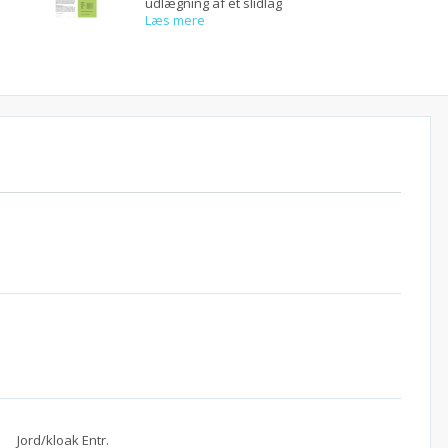
udlægning af et slidlag
Læs mere
Jord/kloak Entr.