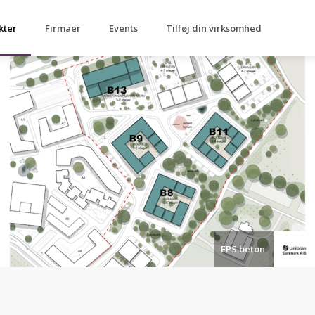
kter
Firmaer
Events
Tilføj din virksomhed
EPS beton