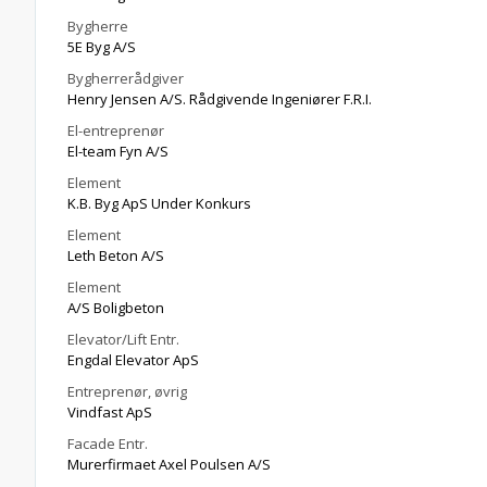
Bygherre
5E Byg A/S
Bygherrerådgiver
Henry Jensen A/S. Rådgivende Ingeniører F.R.I.
El-entreprenør
El-team Fyn A/S
Element
K.B. Byg ApS Under Konkurs
Element
Leth Beton A/S
Element
A/S Boligbeton
Elevator/Lift Entr.
Engdal Elevator ApS
Entreprenør, øvrig
Vindfast ApS
Facade Entr.
Murerfirmaet Axel Poulsen A/S