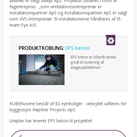
arkitekt er valgt Adept ApS.
Projektet udføres i form af
fagentreprise . ,som ventilationsentreprenør er
Installationspartner ApS og Installationspartner ApS er valgt
som VVS-entreprenør. El-installationerne håndteres af El-
team Fyn A/S.
PRODUKTKOBLING:
EPS beton
EPS beton er blandt andet
godt til isolering af
etageadskillelser
KUBEhusene består af 82 ejerboliger - arbejdet udføres for
byggestyre Høpfner Projects ApS.
Uniplan har leveret EPS beton til projektet.