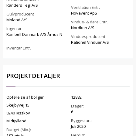
Randers Tegl A/S
Ventilation Entr.
Novavent ApS
Gulvproducent
Moland A/S
Vindue- & døre Entr.
Nordkon A/S
Ingeniør
Rambøll Danmark A/S Århus N
Vinduesproducent
Rationel Vinduer A/S
Inventar Entr.
PROJEKTDETALJER
Opførelse af boliger
12882
Skejbyvej 15
Etager:
6
8240 Risskov
Byggestart:
Midtjylland
Juli 2020
Budget (Mio.):
Færdigt:
180 mio.kr