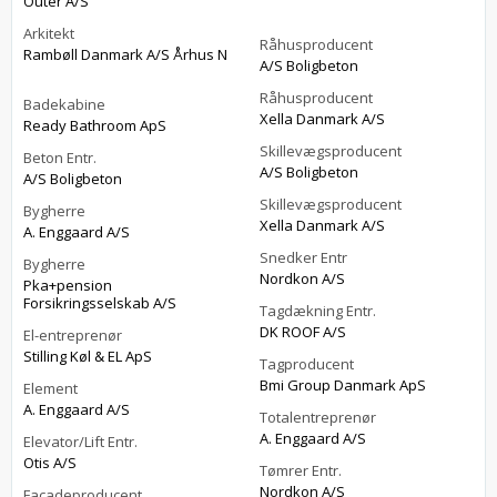
Outer A/S
Arkitekt
Råhusproducent
Rambøll Danmark A/S Århus N
A/S Boligbeton
Råhusproducent
Badekabine
Xella Danmark A/S
Ready Bathroom ApS
Skillevægsproducent
Beton Entr.
A/S Boligbeton
A/S Boligbeton
Skillevægsproducent
Bygherre
Xella Danmark A/S
A. Enggaard A/S
Snedker Entr
Bygherre
Nordkon A/S
Pka+pension
Forsikringsselskab A/S
Tagdækning Entr.
DK ROOF A/S
El-entreprenør
Stilling Køl & EL ApS
Tagproducent
Bmi Group Danmark ApS
Element
A. Enggaard A/S
Totalentreprenør
A. Enggaard A/S
Elevator/Lift Entr.
Otis A/S
Tømrer Entr.
Nordkon A/S
Facadeproducent