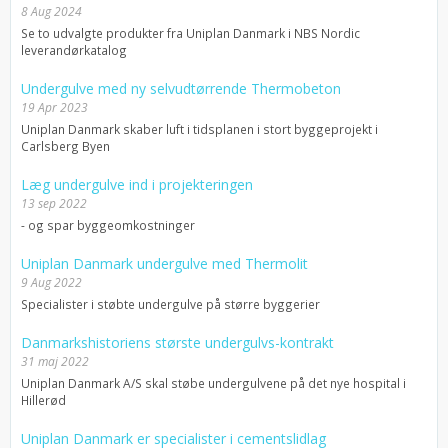
8 Aug 2024
Se to udvalgte produkter fra Uniplan Danmark i NBS Nordic
leverandørkatalog
Undergulve med ny selvudtørrende Thermobeton
19 Apr 2023
Uniplan Danmark skaber luft i tidsplanen i stort byggeprojekt i
Carlsberg Byen
Læg undergulve ind i projekteringen
13 sep 2022
- og spar byggeomkostninger
Uniplan Danmark undergulve med Thermolit
9 Aug 2022
Specialister i støbte undergulve på større byggerier
Danmarkshistoriens største undergulvs-kontrakt
31 maj 2022
Uniplan Danmark A/S skal støbe undergulvene på det nye hospital i
Hillerød
Uniplan Danmark er specialister i cementslidlag