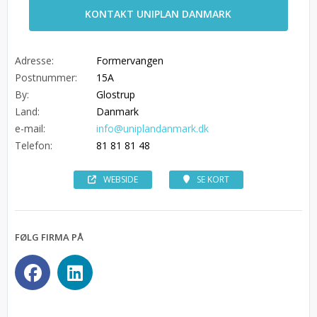
KONTAKT UNIPLAN DANMARK
Adresse:
Formervangen
Postnummer:
15A
By:
Glostrup
Land:
Danmark
e-mail:
info@uniplandanmark.dk
Telefon:
81 81 81 48
WEBSIDE
SE KORT
FØLG FIRMA PÅ