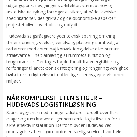
udgangspunkt i bygningens arkitektur, varmebehov og
æstetiske udtryk og forsøger at sikrer, at både tekniske
specifikationer, designkrav og de økonomiske aspekter i
projektet bliver overholdt og opfyldt.
Hudevads salgsrådgivere yder teknisk sparring omkring
dimensionering, ydelser, ventilvalg, placering samt valg af
radiatorer med enten høj konvektionsydelse eller primær
strålevarme – helt afhængig af rummets funktion og
brugsmønster. Der tages højde for alt fra energikilder og
rørføringer til arkitektonisk integrering og rengøringsvenlighed,
hvilket er særligt relevant i offentlige eller hygiejnefølsomme
miljøer.
NÅR KOMPLEKSITETEN STIGER –
HUDEVADS LOGISTIKLØSNING
Større byggerier med mange radiatorer fordelt over flere
etager og rum kræver et gennemtænkt logistiksetup for at
sikre effektiv installation. Derfor tilbyder Hudevad ved
modtagelse af en større ordre en særlig service, hvor hele