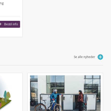
ing
Bestil info
Se alle nyheder