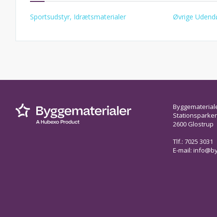
Sportsudstyr, Idrætsmaterialer
Øvrige Udend
Byggematerial
Stationsparken 
2600 Glostrup
Tlf.: 7025 3031
E-mail:
info@by