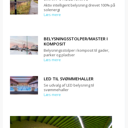
Aktiv intelligent belysning drevet 100% på
solenergi
Læs mere
BELYSNINGSSTOLPER/MASTER I
KOMPOSIT
Belysningsstolper i komposit til gader,
parker og pladser
Læs mere
LED TIL SVØMMEHALLER
Se udvalg af LED belysning til
svømmehaller
Læs mere
LED
TIL