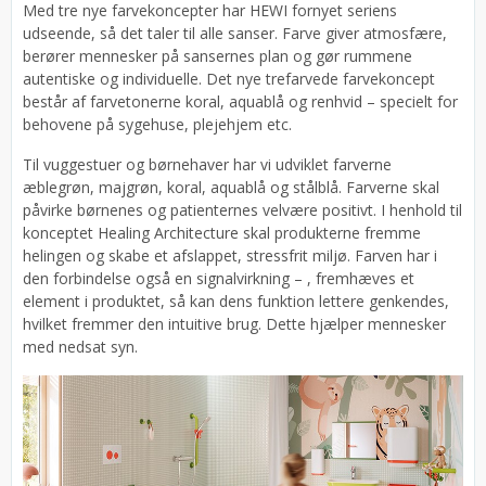
Med tre nye farvekoncepter har HEWI fornyet seriens
udseende, så det taler til alle sanser. Farve giver atmosfære,
berører mennesker på sansernes plan og gør rummene
autentiske og individuelle. Det nye trefarvede farvekoncept
består af farvetonerne koral, aquablå og renhvid – specielt for
behovene på sygehuse, plejehjem etc.
Til vuggestuer og børnehaver har vi udviklet farverne
æblegrøn, majgrøn, koral, aquablå og stålblå. Farverne skal
påvirke børnenes og patienternes velvære positivt. I henhold til
konceptet Healing Architecture skal produkterne fremme
helingen og skabe et afslappet, stressfrit miljø. Farven har i
den forbindelse også en signalvirkning – , fremhæves et
element i produktet, så kan dens funktion lettere genkendes,
hvilket fremmer den intuitive brug. Dette hjælper mennesker
med nedsat syn.