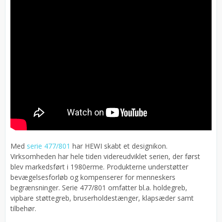
Med
serie 477/801
har HEWI skabt et designikon.
Virksomheden har hele tiden videreudviklet serien, der først
blev markedsført i 1980erme. Produkterne understøtter
bevægelsesforløb og kompenserer for menneskers
begrænsninger. Serie 477/801 omfatter bl.a. holdegreb,
vipbare støttegreb, bruserholdestænger, klapsæder samt
tilbehør.