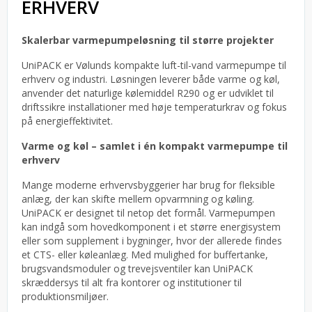
ERHVERV
Skalerbar varmepumpe­løsning til større projekter
UniPACK er Vølunds kompakte luft-til-vand varmepumpe til
erhverv og industri. Løsningen leverer både varme og køl,
anvender det naturlige kølemiddel R290 og er udviklet til
driftssikre installationer med høje temperaturkrav og fokus
på energieffektivitet.
Varme og køl – samlet i én kompakt varmepumpe til
erhverv
Mange moderne erhvervsbyggerier har brug for fleksible
anlæg, der kan skifte mellem opvarmning og køling.
UniPACK er designet til netop det formål. Varmepumpen
kan indgå som hovedkomponent i et større energisystem
eller som supplement i bygninger, hvor der allerede findes
et CTS- eller køleanlæg. Med mulighed for buffertanke,
brugsvandsmoduler og trevejsventiler kan UniPACK
skræddersys til alt fra kontorer og institutioner til
produktionsmiljøer.