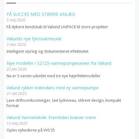
FÅ SUCCES MED STØRRE ANLÆG
5 maj 2026
Få dybere kendskab til Vølund UniPACK til store projekter
Vølunds nye fjernvarmeunit
3 mar 2026
Intelligent styring og dokumenteret effektivitet
Nye modeller i S2125-varmepumpeserien fra Vølund
22 jan 2026
Nu er S-serien udvidet med tre nye højeffektmodeller
Vølund rykker indendørs med ny varmepumpe
21 okt 2025
Lave driftsomkostninger, lavt lydniveau, stilrent design, kompakt
format
Vølund Varmeteknik: Fremtiden kræver mere
13 maj 2025
Oplev nyhederne på VVS’25