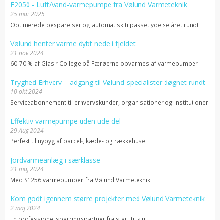
F2050 - Luft/vand-varmepumpe fra Vølund Varmeteknik
25 mar 2025
Optimerede besparelser og automatisk tilpasset ydelse året rundt
Vølund henter varme dybt nede i fjeldet
21 nov 2024
60-70 % af Glasir College på Færøerne opvarmes af varmepumper
Tryghed Erhverv – adgang til Vølund-specialister døgnet rundt
10 okt 2024
Serviceabonnement til erhvervskunder, organisationer og institutioner
Effektiv varmepumpe uden ude-del
29 Aug 2024
Perfekt til nybyg af parcel-, kæde- og rækkehuse
Jordvarmeanlæg i særklasse
21 maj 2024
Med S1256 varmepumpen fra Vølund Varmeteknik
Kom godt igennem større projekter med Vølund Varmeteknik
2 maj 2024
En professionel sparringspartner fra start til slut