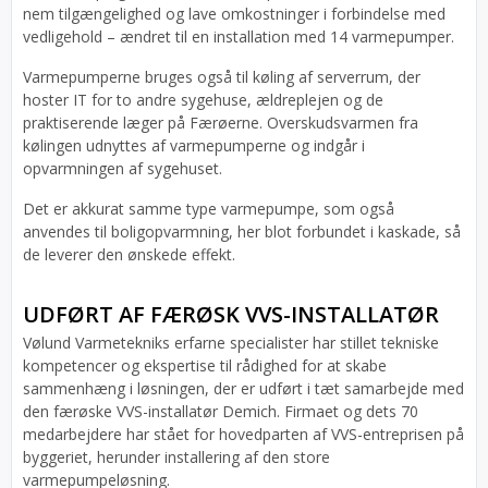
nem tilgængelighed og lave omkostninger i forbindelse med
vedligehold – ændret til en installation med 14 varmepumper.
Varmepumperne bruges også til køling af serverrum, der
hoster IT for to andre sygehuse, ældreplejen og de
praktiserende læger på Færøerne. Overskudsvarmen fra
kølingen udnyttes af varmepumperne og indgår i
opvarmningen af sygehuset.
Det er akkurat samme type varmepumpe, som også
anvendes til boligopvarmning, her blot forbundet i kaskade, så
de leverer den ønskede effekt.
UDFØRT AF FÆRØSK VVS-INSTALLATØR
Vølund Varmetekniks erfarne specialister har stillet tekniske
kompetencer og ekspertise til rådighed for at skabe
sammenhæng i løsningen, der er udført i tæt samarbejde med
den færøske VVS-installatør Demich. Firmaet og dets 70
medarbejdere har stået for hovedparten af VVS-entreprisen på
byggeriet, herunder installering af den store
varmepumpeløsning.