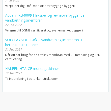
7 jun 2022
Vi hjælper dig i mål med dit bæredygtige byggeri
Aquafin RB400® Fleksibel og revneoverbyggende
vandtætningsmembran
22 Feb 2022
Velegnet til DGNB certificeret og svanemærket byggeri
VOLCLAY VOLTEX® – Vandtætningsmembran til
betonkonstruktioner
31 Aug 2021
Når du har brug for en effektiv membran med CE-mærkning og EPD
certificering
HALFEN HTA-CE montageskinner
12 Aug 2021
Til indstøbning i betonkonstruktioner