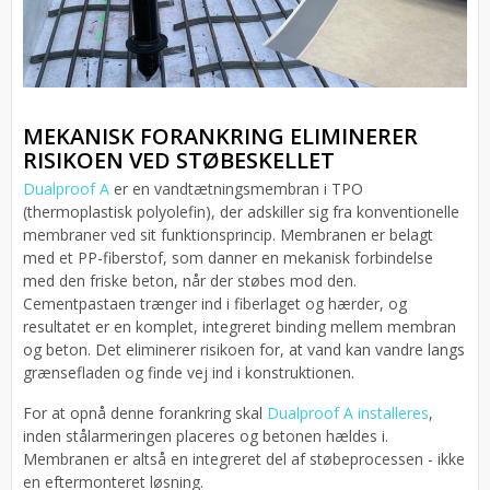
MEKANISK FORANKRING ELIMINERER
RISIKOEN VED STØBESKELLET
Dualproof A
er en vandtætningsmembran i TPO
(thermoplastisk polyolefin), der adskiller sig fra konventionelle
membraner ved sit funktionsprincip. Membranen er belagt
med et PP-fiberstof, som danner en mekanisk forbindelse
med den friske beton, når der støbes mod den.
Cementpastaen trænger ind i fiberlaget og hærder, og
resultatet er en komplet, integreret binding mellem membran
og beton. Det eliminerer risikoen for, at vand kan vandre langs
grænsefladen og finde vej ind i konstruktionen.
For at opnå denne forankring skal
Dualproof A installeres
,
inden stålarmeringen placeres og betonen hældes i.
Membranen er altså en integreret del af støbeprocessen - ikke
en eftermonteret løsning.