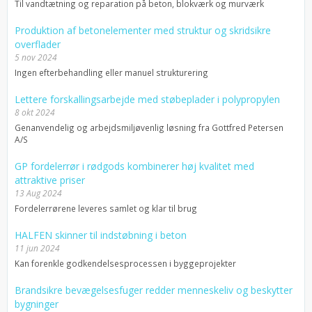
Til vandtætning og reparation på beton, blokværk og murværk
Produktion af betonelementer med struktur og skridsikre
overflader
5 nov 2024
Ingen efterbehandling eller manuel strukturering
Lettere forskallingsarbejde med støbeplader i polypropylen
8 okt 2024
Genanvendelig og arbejdsmiljøvenlig løsning fra Gottfred Petersen
A/S
GP fordelerrør i rødgods kombinerer høj kvalitet med
attraktive priser
13 Aug 2024
Fordelerrørene leveres samlet og klar til brug
HALFEN skinner til indstøbning i beton
11 jun 2024
Kan forenkle godkendelsesprocessen i byggeprojekter
Brandsikre bevægelsesfuger redder menneskeliv og beskytter
bygninger