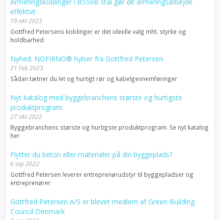
Armeringskoblinger i B550B stål gør dit armeringsarbejde
effektivt
19 okt 2023
Gottfred Petersens koblinger er det ideelle valg mht. styrke og
holdbarhed
Nyhed: NOFIRNO® hylser fra Gottfred Petersen
21 Feb 2023
Sådan tætner du let og hurtigt rør og kabelgennemføringer
Nyt katalog med byggebranchens største og hurtigste
produktprogram
27 okt 2022
Byggebranchens største og hurtigste produktprogram. Se nyt katalog
her
Flytter du beton eller materialer på din byggeplads?
6 sep 2022
Gottfred Petersen leverer entreprenørudstyr til byggepladser og
entreprenører
Gottfred Petersen A/S er blevet medlem af Green Building
Council Denmark