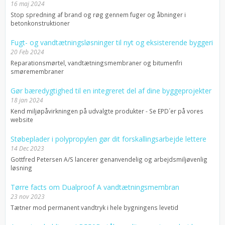
16 maj 2024
Stop spredning af brand og røg gennem fuger og åbninger i
betonkonstruktioner
Fugt- og vandtætningsløsninger til nyt og eksisterende byggeri
20 Feb 2024
Reparationsmørtel, vandtætningsmembraner og bitumenfri
smøremembraner
Gør bæredygtighed til en integreret del af dine byggeprojekter
18 jan 2024
Kend miljøpåvirkningen på udvalgte produkter - Se EPD´er på vores
website
Støbeplader i polypropylen gør dit forskallingsarbejde lettere
14 Dec 2023
Gottfred Petersen A/S lancerer genanvendelig og arbejdsmiljøvenlig
løsning
Tørre facts om Dualproof A vandtætningsmembran
23 nov 2023
Tætner mod permanent vandtryk i hele bygningens levetid