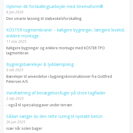
Optimer dit forskallingsarbejde med Stremaform®
8 jan 2026
Den smarte løsning til støbeskelsforskalling
KÖSTER tagmembraner – køligere bygninger, længere levetid,
enklere montage
11 nov 2025
Køligere bygninger og enklere montage med KÖSTER TPO
tagmembran
Bygningsbærelejer & lyddæmpning
9 okt 2025
Bærelejer til anvendelse i bygningskonstruktioner fra Gottfred
Petersen A/S
Vandtætning af bevægelsesfuger på store tagflader
2 sep 2025
- også til specialopgaver under terræn
Sådan vælger du den rette curing til nystøbt beton
26 jun 2025
især når solen bager