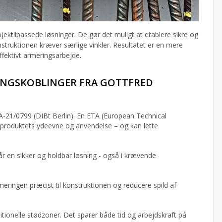
ktilpassede løsninger. De gør det muligt at etablere sikre og
nstruktionen kræver særlige vinkler. Resultatet er en mere
fektivt armeringsarbejde.
INGSKOBLINGER FRA GOTTFRED
A-21/0799 (DIBt Berlin). En ETA (European Technical
 produktets ydeevne og anvendelse – og kan lette
år en sikker og holdbar løsning - også i krævende
eringen præcist til konstruktionen og reducere spild af
itionelle stødzoner. Det sparer både tid og arbejdskraft på