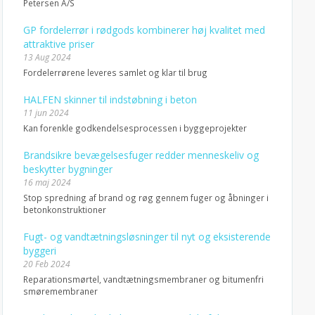
Petersen A/S
GP fordelerrør i rødgods kombinerer høj kvalitet med
attraktive priser
13 Aug 2024
Fordelerrørene leveres samlet og klar til brug
HALFEN skinner til indstøbning i beton
11 jun 2024
Kan forenkle godkendelsesprocessen i byggeprojekter
Brandsikre bevægelsesfuger redder menneskeliv og
beskytter bygninger
16 maj 2024
Stop spredning af brand og røg gennem fuger og åbninger i
betonkonstruktioner
Fugt- og vandtætningsløsninger til nyt og eksisterende
byggeri
20 Feb 2024
Reparationsmørtel, vandtætningsmembraner og bitumenfri
smøremembraner