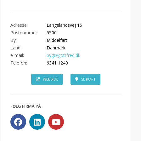
Adresse:
Langelandsvej 15
Postnummer:
5500
By:
Middelfart
Land:
Danmark
e-mail:
byg@gottfred.dk
Telefon:
6341 1240
WEBSIDE
SE KORT
FØLG FIRMA PÅ