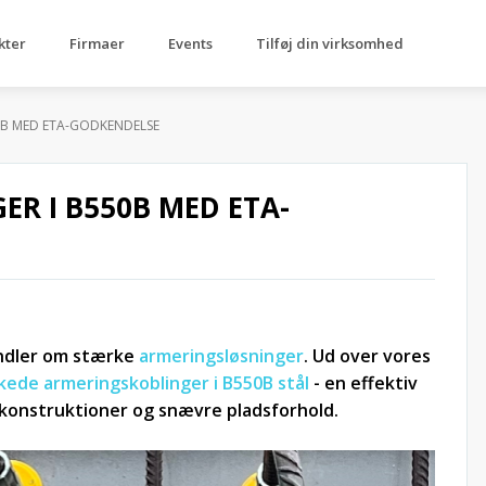
kter
Firmaer
Events
Tilføj din virksomhed
0B MED ETA-GODKENDELSE
R I B550B MED ETA-
andler om stærke
armeringsløsninger
. Ud over vores
kede armeringskoblinger i B550B stål
- en effektiv
 konstruktioner og snævre pladsforhold.