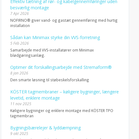
Effektiv tætning af rør- og kabelgennemføringer uden
besværlig montage
7 Apr 2026
NOFIRNO® giver vand- og gastæt gennemføring med hurtig
installation
Sådan kan Minimax styrke din VVS-forretning
5 Feb 2026
Samarbejde med VVS-installatører om Minimax
blødgøringsanlæg.
Optimer dit forskallingsarbejde med Stremaform®
8 jan 2026
Den smarte løsning til støbeskelsforskalling
KÖSTER tagmembraner – køligere bygninger, længere
levetid, enklere montage
11 nov 2025
Køligere bygninger og enklere montage med KÖSTER TPO
tagmembran
Bygningsbærelejer & lyddæmpning
9 okt 2025