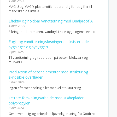
1 Apr 2025
MAG U og MAG Y plastprofiler sparer dig for udgifter til
mandskab og liftleje
Effektiv og holdbar vandtætning med Dualproof A
4 mar 2025
Sikring mod permanent vandtryk i hele bygningens levetid
Fugt- og vandtætningsløsninger til eksisterende
bygninger og nybyggeri
9 jan 2025
Til vandtætning og reparation på beton, blokværk og
murværk
Produktion af betonelementer med struktur og
skridsikre overflader
5 nov 2024
Ingen efterbehandling eller manuel strukturering
Lettere forskallingsarbejde med støbeplader i
polypropylen
8 okt 2024
Genanvendelig og arbejdsmiljøvenlig løsning fra Gottfred