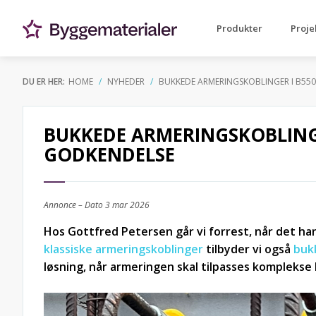
Produkter
Proje
DU ER HER:
HOME
NYHEDER
BUKKEDE ARMERINGSKOBLINGER I B55
BUKKEDE ARMERINGSKOBLINGE
GODKENDELSE
Annonce – Dato
3 mar 2026
Hos Gottfred Petersen går vi forrest, når det h
klassiske armeringskoblinger
tilbyder vi også
buk
løsning, når armeringen skal tilpasses komplekse