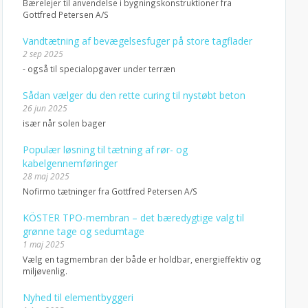
Bærelejer til anvendelse i bygningskonstruktioner fra
Gottfred Petersen A/S
Vandtætning af bevægelsesfuger på store tagflader
2 sep 2025
- også til specialopgaver under terræn
Sådan vælger du den rette curing til nystøbt beton
26 jun 2025
især når solen bager
Populær løsning til tætning af rør- og
kabelgennemføringer
28 maj 2025
Nofirmo tætninger fra Gottfred Petersen A/S
KÖSTER TPO-membran – det bæredygtige valg til
grønne tage og sedumtage
1 maj 2025
Vælg en tagmembran der både er holdbar, energieffektiv og
miljøvenlig.
Nyhed til elementbyggeri