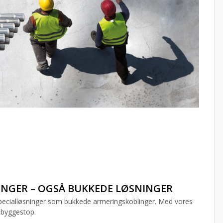
INGER – OGSÅ BUKKEDE LØSNINGER
å specialløsninger som bukkede armeringskoblinger. Med vores
å byggestop.