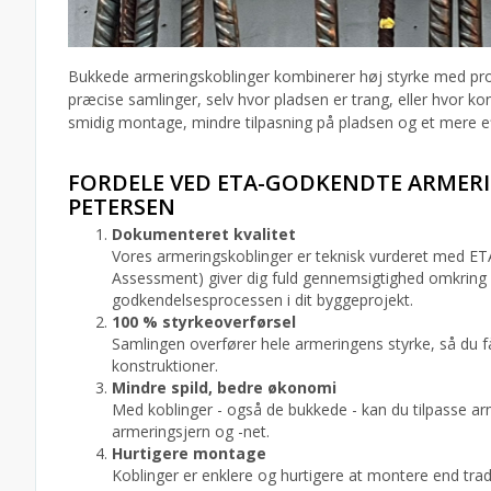
Bukkede armeringskoblinger kombinerer høj styrke med proje
præcise samlinger, selv hvor pladsen er trang, eller hvor ko
smidig montage, mindre tilpasning på pladsen og et mere ef
FORDELE VED ETA-GODKENDTE ARMER
PETERSEN
Dokumenteret kvalitet
Vores armeringskoblinger er teknisk vurderet med ET
Assessment) giver dig fuld gennemsigtighed omkring
godkendelsesprocessen i dit byggeprojekt.
100 % styrkeoverførsel
Samlingen overfører hele armeringens styrke, så du f
konstruktioner.
Mindre spild, bedre økonomi
Med koblinger - også de bukkede - kan du tilpasse arm
armeringsjern og -net.
Hurtigere montage
Koblinger er enklere og hurtigere at montere end trad