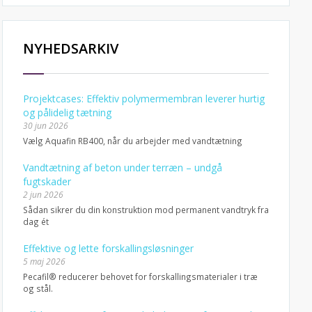
NYHEDSARKIV
Projektcases: Effektiv polymermembran leverer hurtig
og pålidelig tætning
30 jun 2026
Vælg Aquafin RB400, når du arbejder med vandtætning
Vandtætning af beton under terræn – undgå
fugtskader
2 jun 2026
Sådan sikrer du din konstruktion mod permanent vandtryk fra
dag ét
Effektive og lette forskallingsløsninger
5 maj 2026
Pecafil® reducerer behovet for forskallingsmaterialer i træ
og stål.