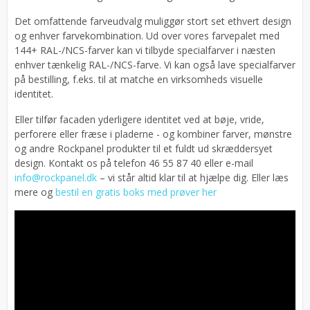
Det omfattende farveudvalg muliggør stort set ethvert design
og enhver farvekombination. Ud over vores farvepalet med
144+ RAL-/NCS-farver kan vi tilbyde specialfarver i næsten
enhver tænkelig RAL-/NCS-farve. Vi kan også lave specialfarver
på bestilling, f.eks. til at matche en virksomheds visuelle
identitet.
Eller tilfør facaden yderligere identitet ved at bøje, vride,
perforere eller fræse i pladerne - og kombiner farver, mønstre
og andre Rockpanel produkter til et fuldt ud skræddersyet
design. Kontakt os på telefon 46 55 87 40 eller e-mail
info@rockpanel.dk
– vi står altid klar til at hjælpe dig. Eller læs
mere og
bestil en gratis boks med prøver her