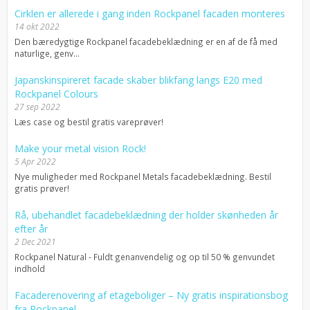
Cirklen er allerede i gang inden Rockpanel facaden monteres
14 okt 2022
Den bæredygtige Rockpanel facadebeklædning er en af de få med
naturlige, genv...
Japanskinspireret facade skaber blikfang langs E20 med
Rockpanel Colours
27 sep 2022
Læs case og bestil gratis vareprøver!
Make your metal vision Rock!
5 Apr 2022
Nye muligheder med Rockpanel Metals facadebeklædning. Bestil
gratis prøver!
Rå, ubehandlet facadebeklædning der holder skønheden år
efter år
2 Dec 2021
Rockpanel Natural - Fuldt genanvendelig og op til 50 % genvundet
indhold
Facaderenovering af etageboliger – Ny gratis inspirationsbog
fra Rockpanel