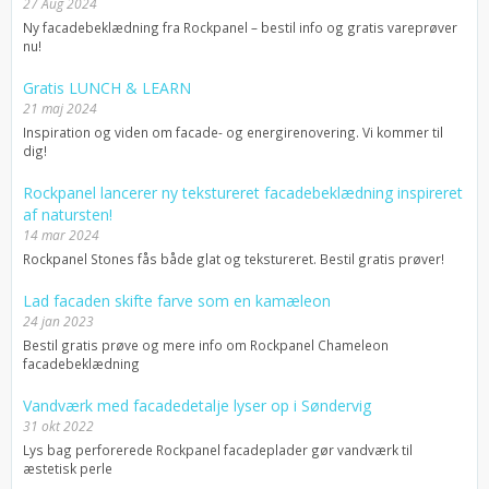
27 Aug 2024
Ny facadebeklædning fra Rockpanel – bestil info og gratis vareprøver
nu!
Gratis LUNCH & LEARN
21 maj 2024
Inspiration og viden om facade- og energirenovering. Vi kommer til
dig!
Rockpanel lancerer ny tekstureret facadebeklædning inspireret
af natursten!
14 mar 2024
Rockpanel Stones fås både glat og tekstureret. Bestil gratis prøver!
Lad facaden skifte farve som en kamæleon
24 jan 2023
Bestil gratis prøve og mere info om Rockpanel Chameleon
facadebeklædning
Vandværk med facadedetalje lyser op i Søndervig
31 okt 2022
Lys bag perforerede Rockpanel facadeplader gør vandværk til
æstetisk perle