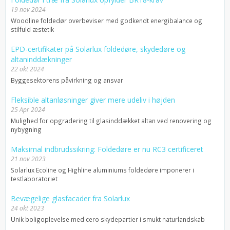
19 nov 2024
Woodline foldedør overbeviser med godkendt energibalance og
stilfuld æstetik
EPD-certifikater på Solarlux foldedøre, skydedøre og
altaninddækninger
22 okt 2024
Byggesektorens påvirkning og ansvar
Fleksible altanløsninger giver mere udeliv i højden
25 Apr 2024
Mulighed for opgradering til glasinddækket altan ved renovering og
nybygning
Maksimal indbrudssikring: Foldedøre er nu RC3 certificeret
21 nov 2023
Solarlux Ecoline og Highline aluminiums foldedøre imponerer i
testlaboratoriet
Bevægelige glasfacader fra Solarlux
24 okt 2023
Unik boligoplevelse med cero skydepartier i smukt naturlandskab