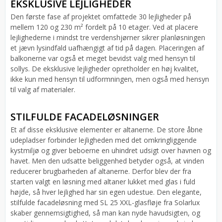
EKSKLUSIVE LEJLIGHEDER
Den første fase af projektet omfattede 30 lejligheder på
mellem 120 og 230 m² fordelt på 10 etager. Ved at placere
lejlighederne i mindst tre verdenshjørner sikrer planløsningen
et jævn lysindfald uafhængigt af tid på dagen. Placeringen af
balkonerne var også et meget bevidst valg med hensyn til
sollys. De eksklusive lejligheder opretholder en høj kvalitet,
ikke kun med hensyn til udformningen, men også med hensyn
til valg af materialer.
STILFULDE FACADELØSNINGER
Et af disse eksklusive elementer er altanerne. De store åbne
udepladser forbinder lejligheden med det omkringliggende
kystmiljø og giver beboerne en uhindret udsigt over havnen og
havet. Men den udsatte beliggenhed betyder også, at vinden
reducerer brugbarheden af altanerne. Derfor blev der fra
starten valgt en løsning med altaner lukket med glas i fuld
højde, så hver lejlighed har sin egen udestue. Den elegante,
stilfulde facadeløsning med SL 25 XXL-glasfløje fra Solarlux
skaber gennemsigtighed, så man kan nyde havudsigten, og