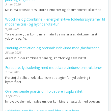
5 mar 2026
Maksimal transparens, store elementer og dokumenteret sikkerhed
Woodline og Combiline – energieffektive foldedørssystemer til
moderne træ- og hybridarkitektur
9 jan 2026
To systemer, der kombinerer naturlige materialer, dokumenteret
ydeevne og fle...
Naturlig ventilation og optimalt indeklima med glasfacader
25 sep 2025
Arkitektur, der kombinerer energi, komfort og fleksibilitet
Forbedret lydisolering med modulære vindueskonstruktioner
1 maj 2025
Fra støj til stilhed: Arkitektoniske strategier for lydisolering i
byområder
Overbevisende præcision: foldedøre i topkvalitet
3 Apr 2025
Innovativt aluminiumsdesign, der kombinerer æstetik med ydeevne
Foldedør i træ fra Solarlux opfylder BR18-krav