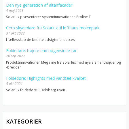
Den nye generation af altanfacader
4 maj 2023
Solarlux præsenterer systeminnovationen Proline T
Cero skydedøre fra Solarlux til lofthaus molenpark
31 okt 2022
I fællesskab de bedste udsigter til succes
Foldedøre: højere end nogensinde før
20 sep 2022
Produktinnovationen Megaline fra Solarlux med nye elementhøjder og
-bredder
Foldedøre: Highlights med vandtæt kvalitet
5 okt 2021
Solarlux foldedøre i Carlsberg Byen
KATEGORIER