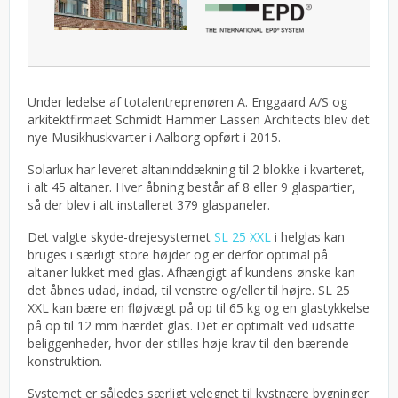
Under ledelse af totalentreprenøren A. Enggaard A/S og
arkitektfirmaet Schmidt Hammer Lassen Architects blev det
nye Musikhuskvarter i Aalborg opført i 2015.
Solarlux har leveret altaninddækning til 2 blokke i kvarteret,
i alt 45 altaner. Hver åbning består af 8 eller 9 glaspartier,
så der blev i alt installeret 379 glaspaneler.
Det valgte skyde-drejesystemet
SL 25 XXL
i helglas kan
bruges i særligt store højder og er derfor optimal på
altaner lukket med glas. Afhængigt af kundens ønske kan
det åbnes udad, indad, til venstre og/eller til højre. SL 25
XXL kan bære en fløjvægt på op til 65 kg og en glastykkelse
på op til 12 mm hærdet glas. Det er optimalt ved udsatte
beliggenheder, hvor der stilles høje krav til den bærende
konstruktion.
Systemet er således særligt velegnet til kystnære bygninger