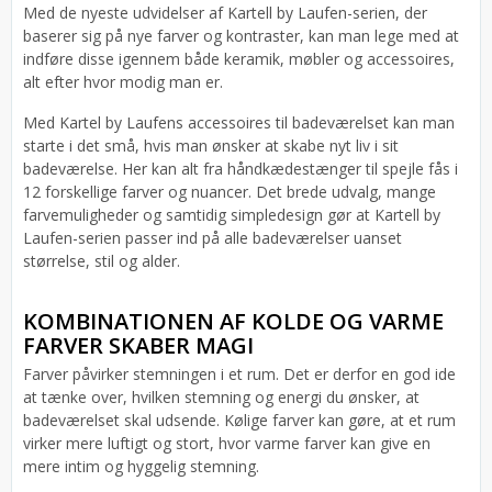
Med de nyeste udvidelser af Kartell by Laufen-serien, der
baserer sig på nye farver og kontraster, kan man lege med at
indføre disse igennem både keramik, møbler og accessoires,
alt efter hvor modig man er.
Med Kartel by Laufens accessoires til badeværelset kan man
starte i det små, hvis man ønsker at skabe nyt liv i sit
badeværelse. Her kan alt fra håndkædestænger til spejle fås i
12 forskellige farver og nuancer. Det brede udvalg, mange
farvemuligheder og samtidig simpledesign gør at Kartell by
Laufen-serien passer ind på alle badeværelser uanset
størrelse, stil og alder.
KOMBINATIONEN AF KOLDE OG VARME
FARVER SKABER MAGI
Farver påvirker stemningen i et rum. Det er derfor en god ide
at tænke over, hvilken stemning og energi du ønsker, at
badeværelset skal udsende. Kølige farver kan gøre, at et rum
virker mere luftigt og stort, hvor varme farver kan give en
mere intim og hyggelig stemning.