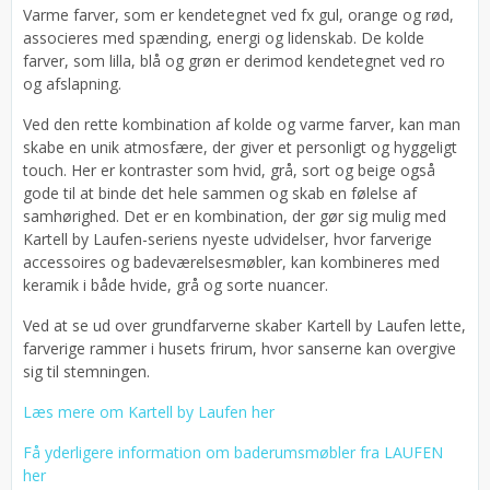
Varme farver, som er kendetegnet ved fx gul, orange og rød,
associeres med spænding, energi og lidenskab. De kolde
farver, som lilla, blå og grøn er derimod kendetegnet ved ro
og afslapning.
Ved den rette kombination af kolde og varme farver, kan man
skabe en unik atmosfære, der giver et personligt og hyggeligt
touch. Her er kontraster som hvid, grå, sort og beige også
gode til at binde det hele sammen og skab en følelse af
samhørighed. Det er en kombination, der gør sig mulig med
Kartell by Laufen-seriens nyeste udvidelser, hvor farverige
accessoires og badeværelsesmøbler, kan kombineres med
keramik i både hvide, grå og sorte nuancer.
Ved at se ud over grundfarverne skaber Kartell by Laufen lette,
farverige rammer i husets frirum, hvor sanserne kan overgive
sig til stemningen.
Læs mere om Kartell by Laufen her
Få yderligere information om baderumsmøbler fra LAUFEN
her