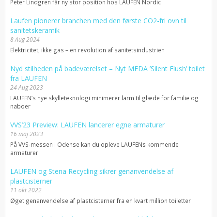
Peter Lindgren får ny stor position hos LAUFEN Nordic
Laufen pionerer branchen med den første CO2-fri ovn til
sanitetskeramik
8 Aug 2024
Elektricitet, ikke gas – en revolution af sanitetsindustrien
Nyd stilheden på badeværelset – Nyt MEDA ’Silent Flush’ toilet
fra LAUFEN
24 Aug 2023
LAUFEN’s nye skylleteknologi minimerer larm til glæde for familie og
naboer
VVS’23 Preview: LAUFEN lancerer egne armaturer
16 maj 2023
På VVS-messen i Odense kan du opleve LAUFENs kommende
armaturer
LAUFEN og Stena Recycling sikrer genanvendelse af
plastcisterner
11 okt 2022
Øget genanvendelse af plastcisterner fra en kvart million toiletter