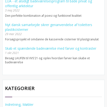
LUA - et alsidigt badeværelsesprogram til både privat og
offentlig arkitektur
3 maj 2022
Den perfekte kombination af poesi og funktionel kvalitet
Nyt dansk samarbejde sikrer genanvendelse af toiletters
plastikcisterner
29 mar 2022
Forsøgsprojekt vil omdanne de kasserede cisterner til plastgranulat
Skab et spændende badeværelse med farver og kontraster
1 okt 2021
Besøg LAUFEN til VVS’21 og oplev hvordan farver kan skabe et
badeværelse
KATEGORIER
Indretning, Møbler