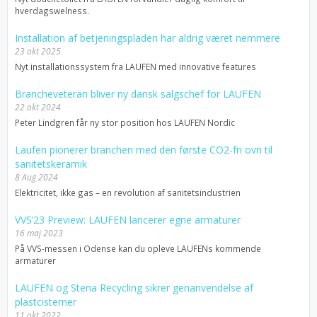
hverdagswelness.
Installation af betjeningspladen har aldrig været nemmere
23 okt 2025
Nyt installationssystem fra LAUFEN med innovative features
Brancheveteran bliver ny dansk salgschef for LAUFEN
22 okt 2024
Peter Lindgren får ny stor position hos LAUFEN Nordic
Laufen pionerer branchen med den første CO2-fri ovn til
sanitetskeramik
8 Aug 2024
Elektricitet, ikke gas – en revolution af sanitetsindustrien
VVS’23 Preview: LAUFEN lancerer egne armaturer
16 maj 2023
På VVS-messen i Odense kan du opleve LAUFENs kommende
armaturer
LAUFEN og Stena Recycling sikrer genanvendelse af
plastcisterner
11 okt 2022