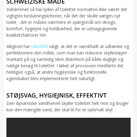
SCHWEIZISKE MÅDE
Indrømmet så har lyden af toilettet normaltvis ikke været det
vigtigste beslutningskriterier, når det der skulle vælges nyt
toilet - det er måske nærmere et spørgsmål om design,
komfort, hygiejne og holdbarhed, der er udslagsgivende
kvalitetsfaktorer hér.
Alligevel har
LAUFEN
valgt, at det er værdifuldt at udtænke og
perfektionere den måde, som man kan reducere skyllestøjen
markant på og samtidig sikre diskretion på både daglige og
natlige besøg til toilettet. I løbet af processen medførte det
heldigvis også, at andre hygiejniske og funktionelle
egenskaber blev implementeret helt naturligt.
STØJSVAG, HYGIEJNISK, EFFEKTIVT
Den dynamiske vandhvirvel skyller toilettet helt rent og bruger
kun den mængde vand, der skal til for et optimalt skyl