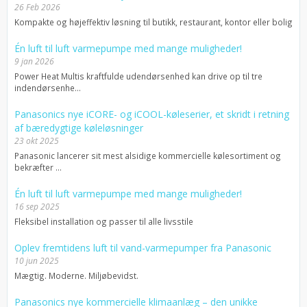
26 Feb 2026
Kompakte og højeffektiv løsning til butikk, restaurant, kontor eller bolig
Én luft til luft varmepumpe med mange muligheder!
9 jan 2026
Power Heat Multis kraftfulde udendørsenhed kan drive op til tre
indendørsenhe...
Panasonics nye iCORE- og iCOOL-køleserier, et skridt i retning
af bæredygtige køleløsninger
23 okt 2025
Panasonic lancerer sit mest alsidige kommercielle kølesortiment og
bekræfter ...
Én luft til luft varmepumpe med mange muligheder!
16 sep 2025
Fleksibel installation og passer til alle livsstile
Oplev fremtidens luft til vand-varmepumper fra Panasonic
10 jun 2025
Mægtig. Moderne. Miljøbevidst.
Panasonics nye kommercielle klimaanlæg – den unikke