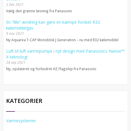
2 Dec 2021
Vælg den grønne løsning fra Panasonic
En “lille” ændring kan gøre en kæmpe forskel: R32
kølemiddelgas
9 nov 2021
Ny Aquarea T-CAP Monoblok J Generation – nu med R32 kølemiddel
Luft-til-luft varmepumpe i nyt design med Panasonics Nanoe™
X-teknologi
28 sep 2021
Ny, opdateret og forbedret HZ Flagship fra Panasonic
KATEGORIER
Varmesystemer