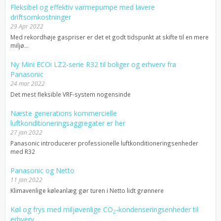
Fleksibel og effektiv varmepumpe med lavere
driftsomkostninger
29 Apr 2022
Med rekordhøje gaspriser er det et godt tidspunkt at skifte til en mere
miljø...
Ny Mini ECOi LZ2-serie R32 til boliger og erhverv fra
Panasonic
24 mar 2022
Det mest fleksible VRF-system nogensinde
Næste generations kommercielle
luftkonditioneringsaggregater er her
27 jan 2022
Panasonic introducerer professionelle luftkonditioneringsenheder
med R32
Panasonic og Netto
11 jan 2022
Klimavenlige køleanlæg gør turen i Netto lidt grønnere
Køl og frys med miljøvenlige CO
-kondenseringsenheder til
2
erhverv