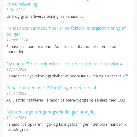
erhvervsløsning
3 Dec 2024
Unik og grøn erhvervsløsning fra Panasonic
Panasonics varmepumper er perfekte til energioptimering af
boliger
12 mar 2024
Panasonics banebrydende Aquarea luft til vand-serier er nu på
markedet
Ny nanoe™ x teknologi kan sikre renere og bedre indeklima
18 jan 2024
Panaosnics nye teknologi skaber et bedre indeklima og en renere luft
Panasonic nedkøler 740 m2 lager med ren luft
30 okt 2023
AG Electric installerer Panasonics bæredygtige køleanlæg med CO2
Naturens eget rengøringsmiddel gør arbejdet
16 jun 2023
Panasonics opvarmnings- og kølingsløsninger indeholder nanoe™ X
teknologi i e...