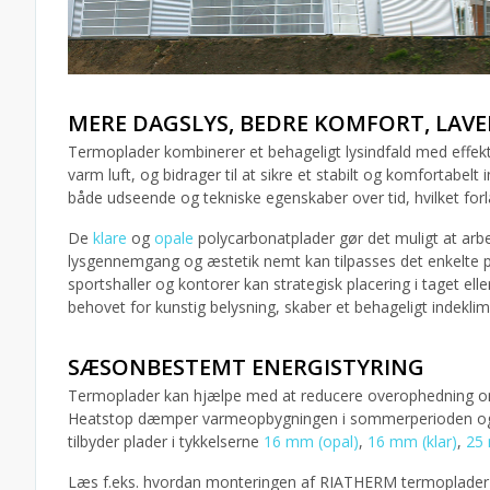
MERE DAGSLYS, BEDRE KOMFORT, LAV
Termoplader kombinerer et behageligt lysindfald med effekti
varm luft, og bidrager til at sikre et stabilt og komfortabel
både udseende og tekniske egenskaber over tid, hvilket forl
De
klare
og
opale
polycarbonatplader gør det muligt at arb
lysgennemgang og æstetik nemt kan tilpasses det enkelte pro
sportshaller og kontorer kan strategisk placering i taget 
behovet for kunstig belysning, skaber et behageligt indekli
SÆSONBESTEMT ENERGISTYRING
Termoplader kan hjælpe med at reducere overophedning
Heatstop dæmper varmeopbygningen i sommerperioden og si
tilbyder plader i tykkelserne
16 mm (opal)
,
16 mm (klar)
,
25
Læs f.eks. hvordan monteringen af RIATHERM termoplader 