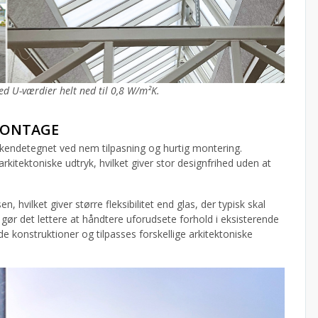
d U-værdier helt ned til 0,8 W/m²K.
 MONTAGE
 kendetegnet ved nem tilpasning og hurtig montering.
rkitektoniske udtryk, hvilket giver stor designfrihed uden at
hvilket giver større fleksibilitet end glas, der typisk skal
 gør det lettere at håndtere uforudsete forhold i eksisterende
e konstruktioner og tilpasses forskellige arkitektoniske