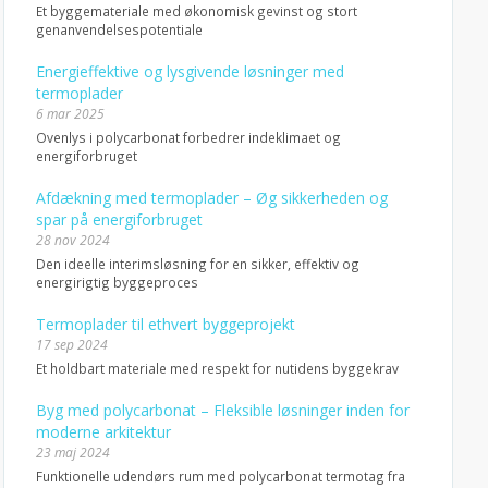
Et byggemateriale med økonomisk gevinst og stort
genanvendelsespotentiale
Energieffektive og lysgivende løsninger med
termoplader
6 mar 2025
Ovenlys i polycarbonat forbedrer indeklimaet og
energiforbruget
Afdækning med termoplader – Øg sikkerheden og
spar på energiforbruget
28 nov 2024
Den ideelle interimsløsning for en sikker, effektiv og
energirigtig byggeproces
Termoplader til ethvert byggeprojekt
17 sep 2024
Et holdbart materiale med respekt for nutidens byggekrav
Byg med polycarbonat – Fleksible løsninger inden for
moderne arkitektur
23 maj 2024
Funktionelle udendørs rum med polycarbonat termotag fra