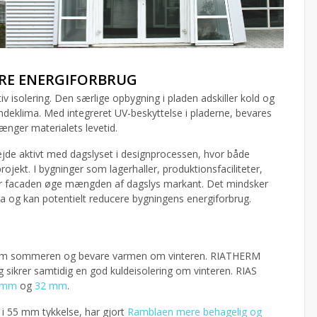
ERE ENERGIFORBRUG
v isolering. Den særlige opbygning i pladen adskiller kold og
t indeklima. Med integreret UV-beskyttelse i pladerne, bevares
ænger materialets levetid.
ejde aktivt med dagslyset i designprocessen, hvor både
jekt. I bygninger som lagerhaller, produktionsfaciliteter,
eller facaden øge mængden af dagslys markant. Det mindsker
ma og kan potentielt reducere bygningens energiforbrug.
 om sommeren og bevare varmen om vinteren. RIATHERM
krer samtidig en god kuldeisolering om vinteren. RIAS
 mm
og
32 mm
.
i 55 mm tykkelse, har gjort
Ramblaen mere behagelig og