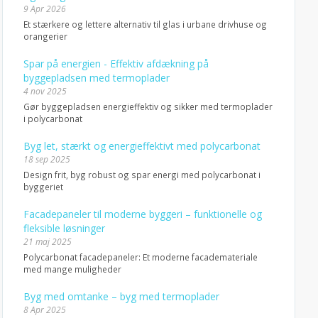
9 Apr 2026
Et stærkere og lettere alternativ til glas i urbane drivhuse og
orangerier
Spar på energien - Effektiv afdækning på
byggepladsen med termoplader
4 nov 2025
Gør byggepladsen energieffektiv og sikker med termoplader
i polycarbonat
Byg let, stærkt og energieffektivt med polycarbonat
18 sep 2025
Design frit, byg robust og spar energi med polycarbonat i
byggeriet
Facadepaneler til moderne byggeri – funktionelle og
fleksible løsninger
21 maj 2025
Polycarbonat facadepaneler: Et moderne facademateriale
med mange muligheder
Byg med omtanke – byg med termoplader
8 Apr 2025