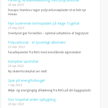
Farverig facadebeklædning med polycarbonat
26 sep 2023
Dacapo Stainless tager polycarbonatplader til et helt nyt
niveau
Nye isolerende termoplader på Køge Togehal
25 maj 2023
Ovenlyset gør forskellen – optimal udnyttelse af dagslyset
Polycarbonat - et lysvenligt alternativ
23 mar 2023
Facadepaneler fra RIAS med enestående egenskaber
Kampklar sportshal
29 sep 2022
Ny skaterhockeyhal ser rødt
Spar på energiforbruget
1 sep 2022
Miljø- og energirigtig afdækning fra RIAS på din byggeplads
Stor tropehal under opbygning
28 Apr 2022