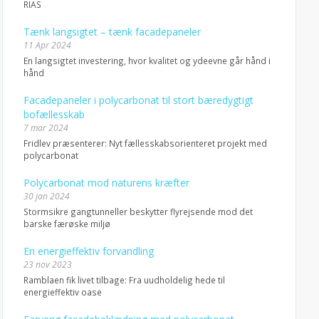
RIAS
Tænk langsigtet – tænk facadepaneler
11 Apr 2024
En langsigtet investering, hvor kvalitet og ydeevne går hånd i
hånd
Facadepaneler i polycarbonat til stort bæredygtigt
bofællesskab
7 mar 2024
Fridlev præsenterer: Nyt fællesskabsorienteret projekt med
polycarbonat
Polycarbonat mod naturens kræfter
30 jan 2024
Stormsikre gangtunneller beskytter flyrejsende mod det
barske færøske miljø
En energieffektiv forvandling
23 nov 2023
Ramblaen fik livet tilbage: Fra uudholdelig hede til
energieffektiv oase