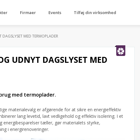
kter
Firmaer
Events
Tilføj din virksomhed
T DAGSLYSET MED TERMOPLADER
OG UDNYT DAGSLYSET MED
rbrug med termoplader.
gtige materialevalg er afgørende for at sikre en energieffektiv
nerer lang levetid, lavt vedligehold og effektiv isolering. I et
 energibesparelser tæller, gør materialets styrke,
ning i energirenoveringer.