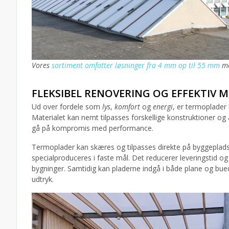
Vores
sortiment omfatter løsninger fra 4 mm op til 55 mm
me
FLEKSIBEL RENOVERING OG EFFEKTIV
Ud over fordele som
lys
,
komfort
og
energi
, er termoplader
Materialet kan nemt tilpasses forskellige konstruktioner og a
gå på kompromis med performance.
Termoplader kan skæres og tilpasses direkte på byggepladsen, 
specialproduceres i faste mål. Det reducerer leveringstid og
bygninger. Samtidig kan pladerne indgå i både plane og bued
udtryk.