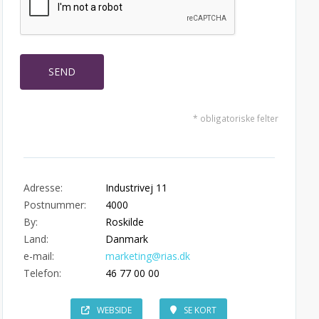
* obligatoriske felter
Adresse:
Industrivej 11
Postnummer:
4000
By:
Roskilde
Land:
Danmark
e-mail:
marketing@rias.dk
Telefon:
46 77 00 00
WEBSIDE
SE KORT