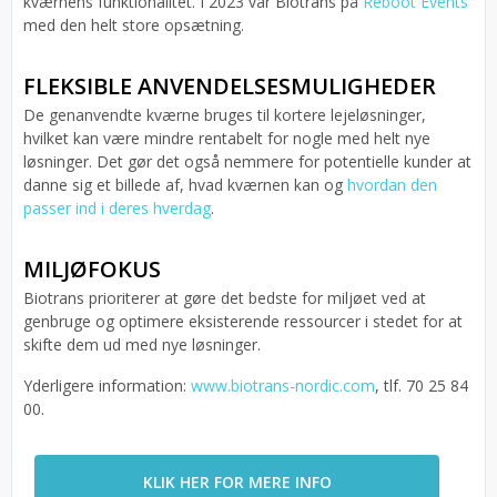
kværnens funktionalitet. I 2023 var Biotrans på
Reboot Events
med den helt store opsætning.
FLEKSIBLE ANVENDELSESMULIGHEDER
De genanvendte kværne bruges til kortere lejeløsninger,
hvilket kan være mindre rentabelt for nogle med helt nye
løsninger. Det gør det også nemmere for potentielle kunder at
danne sig et billede af, hvad kværnen kan og
hvordan den
passer ind i deres hverdag
.
MILJØFOKUS
Biotrans prioriterer at gøre det bedste for miljøet ved at
genbruge og optimere eksisterende ressourcer i stedet for at
skifte dem ud med nye løsninger.
Yderligere information:
www.biotrans-nordic.com
, tlf. 70 25 84
00.
KLIK HER FOR MERE INFO