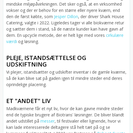
mindske miljøpåvirkningen. Det sker også, at en virksomhed
vokser og der er behov for en større eller nyere kværn, end
den de først købte, som
Jesper Dillon
, der driver Shark House
Catering, valgte i 2022. Ligeledes tager vi alle biokværne retur
og sætter dem i stand, så de næste kunder kan have gavn af
dem. En upcycle metode, der er helt lige med vores
cirkulære
værdi
og løsning.
PLEJE, ISTANDSÆTTELSE OG
UDSKIFTNING
Vi plejer, istandsætter og udskifter inventar i de gamle kværne,
så de kan blive sat på gaden igen til mindre steder end deres
oprindelige placering.
ET "ANDET" LIV
Madkværnene får et nyt liv, hvor de kan gavne mindre steder
end de typiske brugere af Biotrans' løsninger. De bliver blandt
andet udstillet på
messer
, til festivaler eller lignende, hvor vi
kan lade interesserede deltagere stå helt tæt på og se