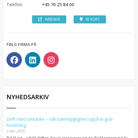
Telefon:
+45 70 25 84 00
WEBSIDE
SE KORT
FØLG FIRMA PÅ
NYHEDSARKIV
Drift med omtanke – når bæredygtighed også er god
forretning
2 Dec 2025
Byt til nyt – udvikl driften, bevar ressourcer og giv BioMasteren nyt liv