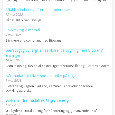
Affaldshåndtering efter Lean-principper
13 maj 2025
Når affald bliver usynligt
Lovkrav og klimamål
4 mar 2025
Bliv mere end compliant med Biotrans
Bæredygtig Synergi: en selvkørende bygning med Biotrans’
løsninger
14 sep 2023
Grøn teknologi fusion af en intelligent fedtudskiller og Biotrans system
Når madaffald bliver som solceller på taget
7 mar 2023
Biotrans og Region Sjælland, sammen i et revolutionerende
udviklingsprojekt
Biotrans - fra madaffald til grøn energi
1 nov 2022
Vi tilbyder en totalløsning for håndtering og genanvendelse af
madaffald