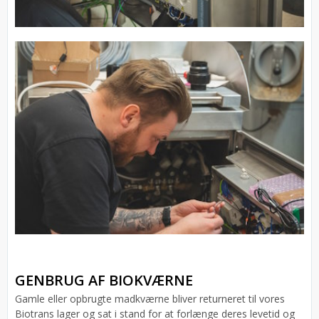
GENBRUG AF BIOKVÆRNE
Gamle eller opbrugte madkværne bliver returneret til vores
Biotrans lager og sat i stand for at forlænge deres levetid og