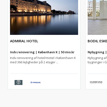
ADMIRAL HOTEL
BODIL ESK
Indv.renovering | København K | 50 mio.kr
Nybygning | 
Indv.renovering af hotel/motel i København K
Nybygning af 
med 366 lejligheder på 2 etager ...
bygninger i G