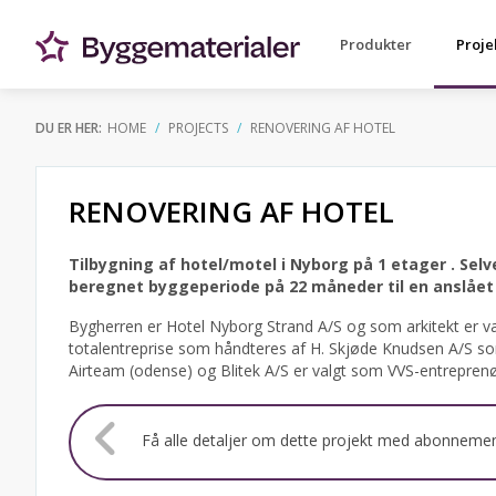
Produkter
Proje
DU ER HER:
HOME
PROJECTS
RENOVERING AF HOTEL
RENOVERING AF HOTEL
Tilbygning af hotel/motel i Nyborg på 1 etager .
Selv
beregnet byggeperiode på 22 måneder til en anslået 
Bygherren er Hotel Nyborg Strand A/S og som arkitekt er va
totalentreprise som håndteres af H. Skjøde Knudsen A/S som
Airteam (odense) og Blitek A/S er valgt som VVS-entreprenør
Få alle detaljer om dette projekt med abonneme