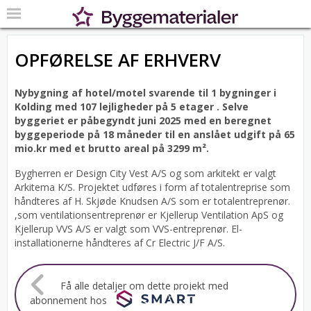
OPFØRELSE AF ERHVERV
Nybygning af hotel/motel svarende til 1 bygninger i
Kolding med 107 lejligheder på 5 etager .
Selve
byggeriet er påbegyndt juni 2025 med en beregnet
byggeperiode på 18 måneder til en anslået udgift på 65
mio.kr med et brutto areal på 3299 m².
Bygherren er Design City Vest A/S og som arkitekt er valgt
Arkitema K/S.
Projektet udføres i form af totalentreprise som
håndteres af H. Skjøde Knudsen A/S som er totalentreprenør.
,som ventilationsentreprenør er Kjellerup Ventilation ApS og
Kjellerup VVS A/S er valgt som VVS-entreprenør. El-
installationerne håndteres af Cr Electric J/F A/S.
Få alle detaljer om dette projekt med
abonnement hos