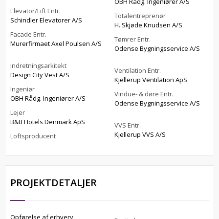
OBH Rådg. Ingeniører A/S
Elevator/Lift Entr.
Totalentreprenør
Schindler Elevatorer A/S
H. Skjøde Knudsen A/S
Facade Entr.
Tømrer Entr.
Murerfirmaet Axel Poulsen A/S
Odense Bygningsservice A/S
Indretningsarkitekt
Ventilation Entr.
Design City Vest A/S
Kjellerup Ventilation ApS
Ingeniør
Vindue- & døre Entr.
OBH Rådg. Ingeniører A/S
Odense Bygningsservice A/S
Lejer
B&B Hotels Denmark ApS
VVS Entr.
Kjellerup VVS A/S
Loftsproducent
PROJEKTDETALJER
Opførelse af erhverv