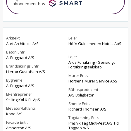
abonnement hos
Arkitekt
Lejer
Aart Architects A/S
Höfn Guldsmeden Hotels ApS
Beton Entr.
Lejer
A. Enggaard A/S
Aros Forsikring - Gensidigt
Brandsikrings Entr.
Forsikringsselskab
Hjernø Gustafsen A/S
Murer Entr.
Bygherre
Horsens Murer Service ApS
A. Enggaard A/S
Råhusproducent
El-entreprenør
A/S Boligbeton
Stilling Køl & EL ApS
Smede Entr.
Elevator/Lift Entr.
Richard Thomsen A/S
Kone A/S
Tagdækning Entr.
Facade Entr.
Phønix Tag Midt-Vest A/S Tidl.
Ambercon A/S
Tagpap A/S