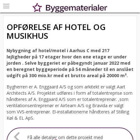
OPFØRELSE AF HOTEL OG
MUSIKHUS
Nybygning af hotel/motel i Aarhus C med 217
lejligheder på 17 etager hvor den ene etage er under
jorden .
Selve byggeriet er påbegyndt januar 2022 med
en beregnet byggeperiode på 54 måneder til en anslået
udgift på 300 mio.kr med et brutto areal på 20000 m².
Bygherren er A. Enggaard A/S og som arkitekt er valgt Aart
Architects A/S.
Projektet udføres i form af totalentreprise som
håndteres af A. Enggaard A/S som er totalentreprenør. ,som
ventilationsentreprenør er Airteam A/S og Bravida er valgt
som VVS-entreprenør. El-installationerne håndteres af Stilling
Køl & EL ApS.
Få alle detaljer om dette projekt med