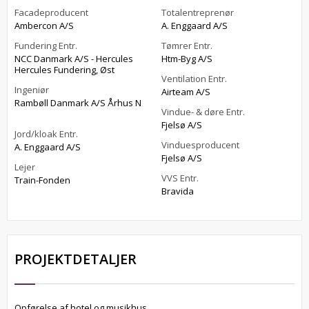
Facadeproducent
Totalentreprenør
Ambercon A/S
A. Enggaard A/S
Fundering Entr.
Tømrer Entr.
NCC Danmark A/S - Hercules
Htm-Byg A/S
Hercules Fundering, Øst
Ventilation Entr.
Ingeniør
Airteam A/S
Rambøll Danmark A/S Århus N
Vindue- & døre Entr.
Fjelsø A/S
Jord/kloak Entr.
Vinduesproducent
A. Enggaard A/S
Fjelsø A/S
Lejer
VVS Entr.
Train-Fonden
Bravida
PROJEKTDETALJER
Opførelse af hotel og musikhus