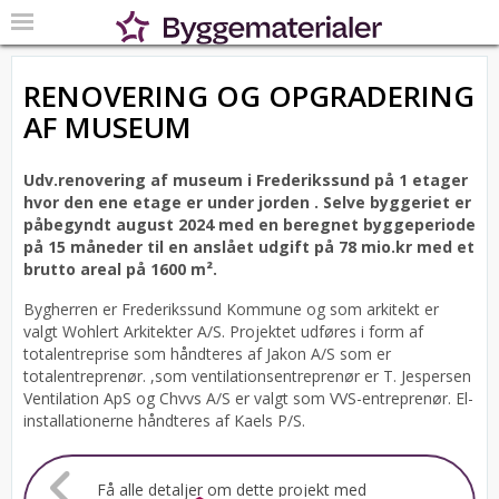
RENOVERING OG OPGRADERING
AF MUSEUM
Udv.renovering af museum i Frederikssund på 1 etager
hvor den ene etage er under jorden .
Selve byggeriet er
påbegyndt august 2024 med en beregnet byggeperiode
på 15 måneder til en anslået udgift på 78 mio.kr med et
brutto areal på 1600 m².
Bygherren er Frederikssund Kommune og som arkitekt er
valgt Wohlert Arkitekter A/S.
Projektet udføres i form af
totalentreprise som håndteres af Jakon A/S som er
totalentreprenør. ,som ventilationsentreprenør er T. Jespersen
Ventilation ApS og Chvvs A/S er valgt som VVS-entreprenør. El-
installationerne håndteres af Kaels P/S.
Få alle detaljer om dette projekt med