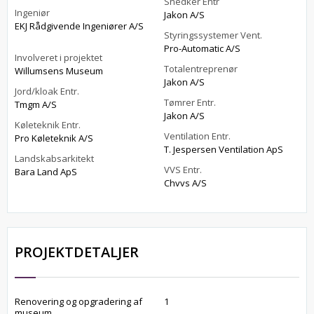
Snedker Entr
Ingeniør
Jakon A/S
EKJ Rådgivende Ingeniører A/S
Styringssystemer Vent.
Pro-Automatic A/S
Involveret i projektet
Totalentreprenør
Willumsens Museum
Jakon A/S
Jord/kloak Entr.
Tømrer Entr.
Tmgm A/S
Jakon A/S
Køleteknik Entr.
Ventilation Entr.
Pro Køleteknik A/S
T. Jespersen Ventilation ApS
Landskabsarkitekt
VVS Entr.
Bara Land ApS
Chvvs A/S
PROJEKTDETALJER
Renovering og opgradering af
1
museum