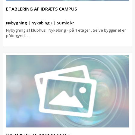
ETABLERING AF IDRÆTS CAMPUS
Nybygning | Nykøbing F | 50 mio.kr
Nybygning af klubhus i Nykøbing F på 1 etager . Selve byggeriet er
påbegyndt ...