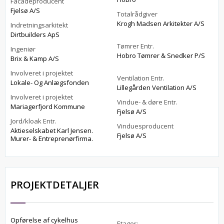
Facadeproducent
Fjelsø A/S
Totalrådgiver
Krogh Madsen Arkitekter A/S
Indretningsarkitekt
Dirtbuilders ApS
Tømrer Entr.
Ingeniør
Hobro Tømrer & Snedker P/S
Brix & Kamp A/S
Involveret i projektet
Ventilation Entr.
Lokale- Og Anlægsfonden
Lillegården Ventilation A/S
Involveret i projektet
Vindue- & døre Entr.
Mariagerfjord Kommune
Fjelsø A/S
Jord/kloak Entr.
Vinduesproducent
Aktieselskabet Karl Jensen.
Fjelsø A/S
Murer- & Entreprenørfirma.
PROJEKTDETALJER
Opførelse af cykelhus
Etager: