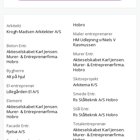
Hobro
Arkitekt
Krogh Madsen Arkitekter A/S
Maler entreprenører
HM Udlejning v/Niels V
Rasmussen
Beton Entr.
Aktieselskabet Karl Jensen.
Murer Entr.
Murer- & Entreprenørfirma.
Aktieselskabet Karl Jensen.
Hobro
Murer- & Entreprenørfirma.
Hobro
Bygherre
Alt på hjul
Skitseprojekt
Arkitema K/S
El-entreprenør
Lillegården El A/S
Smede Entr.
Rs Stålteknik A/S Hobro
Element
Aktieselskabet Karl Jensen.
Stål Entr.
Murer- & Entreprenørfirma.
Rs Stålteknik A/S Hobro
Hobro
Totalentreprenør
Facade Entr.
Aktieselskabet Karl Jensen.
Fjelsø A/S
Murer- & Entreprenørfirma.
Hobro