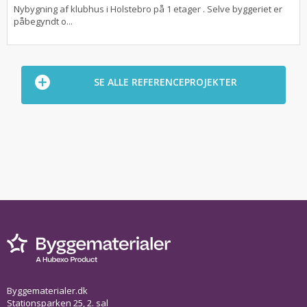
Nybygning af klubhus i Holstebro på 1 etager . Selve byggeriet er
påbegyndt o...
SE ALLE REFERENCEPROJEKTER
Byggematerialer.dk
Stationsparken 25, 2. sal