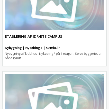
ETABLERING AF IDRÆTS CAMPUS
Nybygning | Nykøbing F | 50 mio.kr
Nybygning af klubhus i Nykøbing F på 1 etager . Selve byggeriet er
påbegyndt ...