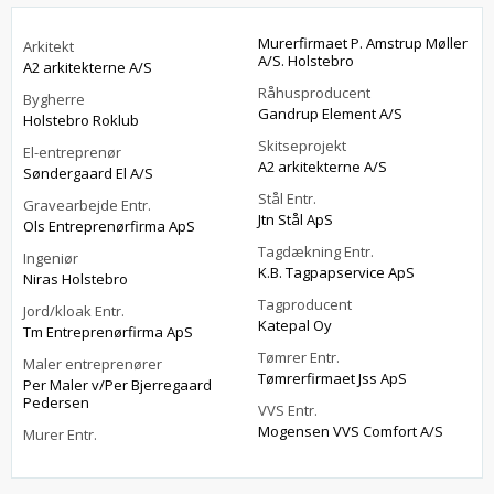
Murerfirmaet P. Amstrup Møller
Arkitekt
A/S. Holstebro
A2 arkitekterne A/S
Råhusproducent
Bygherre
Gandrup Element A/S
Holstebro Roklub
Skitseprojekt
El-entreprenør
A2 arkitekterne A/S
Søndergaard El A/S
Stål Entr.
Gravearbejde Entr.
Jtn Stål ApS
Ols Entreprenørfirma ApS
Tagdækning Entr.
Ingeniør
K.B. Tagpapservice ApS
Niras Holstebro
Tagproducent
Jord/kloak Entr.
Katepal Oy
Tm Entreprenørfirma ApS
Tømrer Entr.
Maler entreprenører
Tømrerfirmaet Jss ApS
Per Maler v/Per Bjerregaard
Pedersen
VVS Entr.
Mogensen VVS Comfort A/S
Murer Entr.