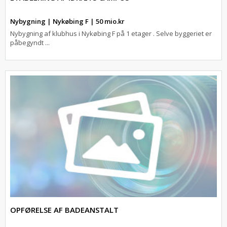
Nybygning | Nykøbing F | 50 mio.kr
Nybygning af klubhus i Nykøbing F på 1 etager . Selve byggeriet er
påbegyndt ...
OPFØRELSE AF BADEANSTALT