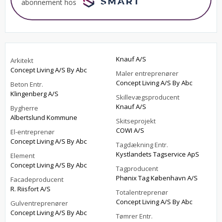
abonnement hos
Knauf A/S
Arkitekt
Concept Living A/S By Abc
Maler entreprenører
Concept Living A/S By Abc
Beton Entr.
Klingenberg A/S
Skillevægsproducent
Knauf A/S
Bygherre
Albertslund Kommune
Skitseprojekt
COWI A/S
El-entreprenør
Concept Living A/S By Abc
Tagdækning Entr.
Kystlandets Tagservice ApS
Element
Concept Living A/S By Abc
Tagproducent
Phønix Tag København A/S
Facadeproducent
R. Riisfort A/S
Totalentreprenør
Concept Living A/S By Abc
Gulventreprenører
Concept Living A/S By Abc
Tømrer Entr.