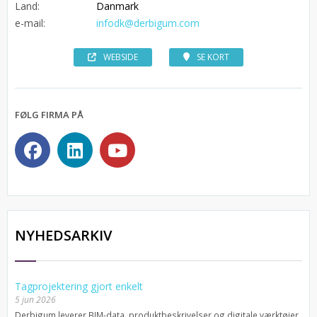
Land:
Danmark
e-mail:
infodk@derbigum.com
WEBSIDE
SE KORT
FØLG FIRMA PÅ
NYHEDSARKIV
Tagprojektering gjort enkelt
5 jun 2026
Derbigum leverer BIM-data, produktbeskrivelser og digitale værktøjer,