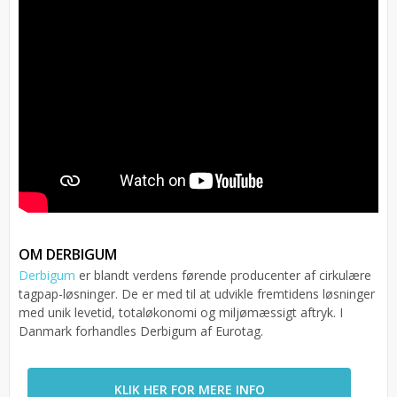
OM DERBIGUM
Derbigum
er blandt verdens førende producenter af cirkulære
tagpap-løsninger. De er med til at udvikle fremtidens løsninger
med unik levetid, totaløkonomi og miljømæssigt aftryk. I
Danmark forhandles Derbigum af Eurotag.
KLIK HER FOR MERE INFO