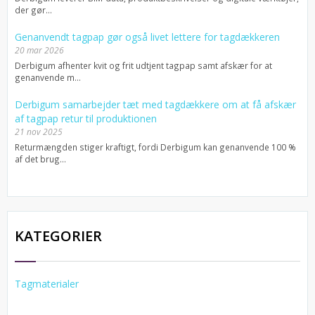
der gør...
Genanvendt tagpap gør også livet lettere for tagdækkeren
20 mar 2026
Derbigum afhenter kvit og frit udtjent tagpap samt afskær for at
genanvende m...
Derbigum samarbejder tæt med tagdækkere om at få afskær
af tagpap retur til produktionen
21 nov 2025
Returmængden stiger kraftigt, fordi Derbigum kan genanvende 100 %
af det brug...
KATEGORIER
Tagmaterialer