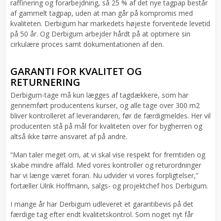
raffinering og forarbejdning, så 25 % af det nye tagpap består
af gammelt tagpap, uden at man går på kompromis med
kvaliteten. Derbigum har markedets højeste forventede levetid
på 50 år. Og Derbigum arbejder hårdt på at optimere sin
cirkulære proces samt dokumentationen af den.
GARANTI FOR KVALITET OG
RETURNERING
Derbigum-tage må kun lægges af tagdækkere, som har
gennemført producentens kurser, og alle tage over 300 m2
bliver kontrolleret af leverandøren, før de færdigmeldes. Her vil
producenten stå på mål for kvaliteten over for bygherren og
altså ikke tørre ansvaret af på andre.
“Man taler meget om, at vi skal vise respekt for fremtiden og
skabe mindre affald. Med vores kontroller og returordninger
har vi længe været foran. Nu udvider vi vores forpligtelser,”
fortæller Ulrik Hoffmann, salgs- og projektchef hos Derbigum.
I mange år har Derbigum udleveret et garantibevis på det
færdige tag efter endt kvalitetskontrol. Som noget nyt får