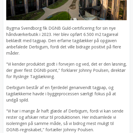
Bygma Svendborg fik DGNB Guld-certificering for sin nye
håndværkerbutik i 2023. Her blev opført 6.500 m2 tagareal
beklædt med tagpap. Den erfarne tagdækker på opgaven
anbefalede Derbigum, fordi det ville bidrage positivt på flere
måder.
“Vi kender produktet godt i forvejen og ved, det er den løsning,
der giver flest DGNB-point,” forklarer Johnny Poulsen, direktør
for Ryslinge Tagdækning.
Derbigum består af en fjerdedel genanvendt tagpap, og
tagdækkerne havde i byggeprocessen særligt fokus på at
undgå spild.
“Vi har i mange år haft glæde af Derbigum, fordi vi kan sende
rester og afskær retur til produktionen. Her indsamlede vi
isoleringen på samme måde, så vi bidrog mest muligt til
DGNB-regnskabet,” fortæller Johnny Poulsen.